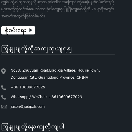
ကျွန်ုပ်တို့၏ထုတ်ကုန်သို့မဟုတ် pricelist အကြောင်းကိုမေးမြန်းစုံစမ်းလိုသည်
များအဘို့ကိုသင့်အီးမေးလ်ထားခဲ့ပါကျေးဇူးပြုပြီးကျနော်တို့ကို 24 နာရီအတွင်း
အဆက်အသွယ်ဖြစ်လိမ့်မည်။
စုံစမ်းရေး
ကြှနျုပျတို့ကိုဆကျသှယျရနျ
No33, Zhuyuan Road.Liao Xia Village. Houjie Town.
Dongguan City. Guangdong Province. CHINA
+86 13609677029
WhatsApp / WeChat: +8613609677029
jason@judipak.com
ကြှနျုပျတို့နောကျလိုကျပါ