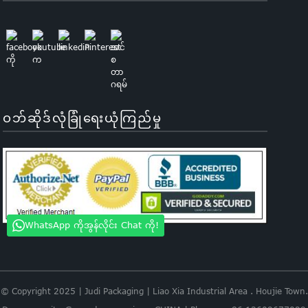
ဝဘ်ဆိုဒ်လုံခြုံရေးယုံကြည်မှု
WhatsApp ကိုအွန်လိုင်း Chat ကို!
© Copyright 2025 | Judi Packaging | Liao Xia Industrial Area . Houjie Town.