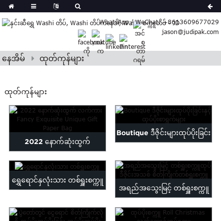
German
WhatsApp / WeChat: +8613609677029
Japanese
jason@judipak.com
eek
Turkish
Indonesian
နေအိမ်
ထုတ်ကုန်များ
Polish
Hindi
ထုတ်ကုန်များ
Armenian
Bosnian
Corsican
Boutique ဒီဇိုင်းများထုပ်ပိုးခြင်း
Filipino
2022 နောက်ဆုံးထွက်
Georgian
နှင့်ထုပ်ပိုးစာရွက်များ
လက်ကား Fancy Exquisite
Hawaiian
Icelandic
Unique Gi...
ရွှေရောင်နှလုံးသား တစ်ရှူးစက္ကူ
Kazakh
အရည်အသွေးမြင့် တစ်ရှူးစက္ကူ
Latin
ဒီဇိုင်းအသစ်...
..