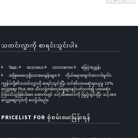
သတင်းလွှာကို စာရင်းသွင်းပါ။
Tags:
အသားပေး
ဘာသာစကား
မြေပုံအညွှန်း
အမြဲမေးလေ့ရှိသောမေးခွန်းများ
ကိုယ်ရေးအချက်အလက်မူဝါဒ
ကျွန်ုပ်တို့၏သတင်းလွှာကို စာရင်းသွင်းပြီး သင်၏ပထမဆုံးမှာယူမှု 10%
လျှော့စျေး Plus အား သီးသန့်ကမ်းလှမ်းမှုများနှင့်ပတ်သက်၍ ပထမဆုံး
ကြားသိသူဖြစ်ပါစေ။ အောက်တွင် သင့်အီးမေးလ်ကို ဖြည့်သွင်းပြီး သင့်အား
လျှော့စျေးကုဒ်ကို ပေးပို့ပါမည်။
PRICELIST FOR စုံစမ်းမေးမြန်းရန်