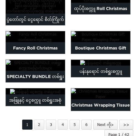
Malayalam
ထုပ်ပိုးစက္ကူ Roll Christmas
Mongolian
ပွဲတော်တွင် ငွေရောင် စိတ်ကြိုက်
လက်ဆောင်ထုပ်စက္ကူ
Persian
Sinhala
လိုဂို ထုပ်ပိုးရိုက်နှိပ်...
Samoan
Sundanese
Fancy Roll Christmas
Boutique Christmas Gift
gu
Thai
လက်ဆောင်ထုပ်စက္ကူ
Paper Wapping Paper
Vietnamese
oruba
Zulu
ပန်းနုရောင် တစ်ရှူးစက္ကူ
SPECIALTY BUNDLE တစ်ရှူး
စက္ကူအမြောက်အများ
အဖြူနှင့် ငွေစက္ကူ တစ်ရှူးအစုံ
Christmas Wrapping Tissue
Paper
1
2
3
4
5
6
Next ကို>
>>
Page 1 / 42