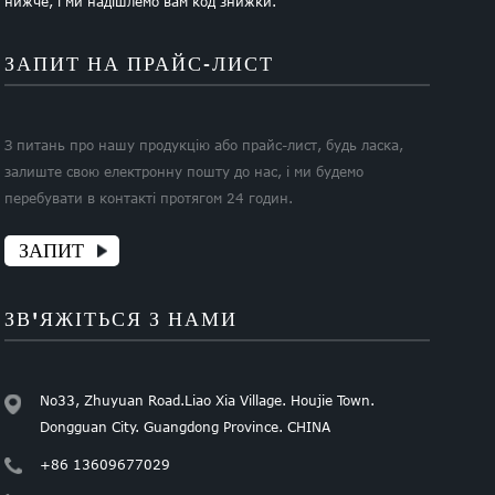
нижче, і ми надішлемо вам код знижки.
ЗАПИТ НА ПРАЙС-ЛИСТ
З питань про нашу продукцію або прайс-лист, будь ласка,
залиште свою електронну пошту до нас, і ми будемо
перебувати в контакті протягом 24 годин.
ЗАПИТ
ЗВ'ЯЖІТЬСЯ З НАМИ
No33, Zhuyuan Road.Liao Xia Village. Houjie Town.
Dongguan City. Guangdong Province. CHINA
+86 13609677029