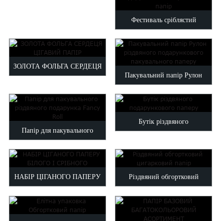
High Quality Tissue Paper...
Malayalam
Фестиваль сріблястий
Mongolian
Pashto
індивідуальний логотип
Sesotho
друкований обгорт...
Somali
ЗОЛОТА ФОЛЬГА СЕРДЕЦЯ
Sindhi
Пакувальний папір Рулон
ЦІГАВИЙ ПАПІР
Tamil
різдвяного подарункового
k
Vietnamese
пакувального паперу
oruba
Zulu
Бутік різдвяного
Папір для пакувального
подарункового паперу
різдвяного подарунка Fancy
Roll
НАБІР ЦІГАНОГО ПАПЕРУ
Різдвяний обгортковий
БІЛОГО І СРІБНОГО
цигарковий папір