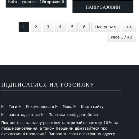
Елітна упаковка Обгортковий
ПАПІР БАЗОВИЙ
папір
БАГАТОКОЛЬОРОВИЙ
1
2
3
4
5
6
Наступна>
>>
АСОРТИМЕНТ
Page 1 / 42
ПІДПИСАТИСЯ НА РОЗСИЛКУ
Теги
Рекомендовані
Мова
Карта сайту
часто задаються
Політика конфіденційності
Підпишіться на нашу розсилку та отримайте знижку 10% на
перше замовлення, а також першими дізнавайтеся про
ексклюзивні пропозиції. Заповніть свою електронну адресу