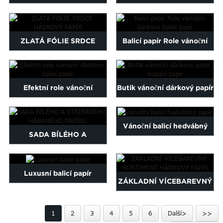
Maltese
High Quality Tissue Paper...
logo printed wrap pa...
Burmese
Persian
ZLATÁ FÓLIE SRDCE
Balicí papír Role vánoční
Sinhala
HÁDKOVÝ PAPÍR
dárkový balicí papír
Samoan
Sundanese
gu
Thai
Efektní role vánoční
Butik vánoční dárkový papír
Vietnamese
dárkový balicí papír
wapací papír
oruba
Zulu
Vánoční balicí hedvábný
SADA BÍLÉHO A
papír
STŘÍBRNÉHO HÁBANÉHO
PAPÍRU
Luxusní balicí papír
ZÁKLADNÍ VÍCEBAREVNÝ
SORTIMENT HÁDKOVÝ
1
2
3
4
5
6
Další>
>>
PAPÍR