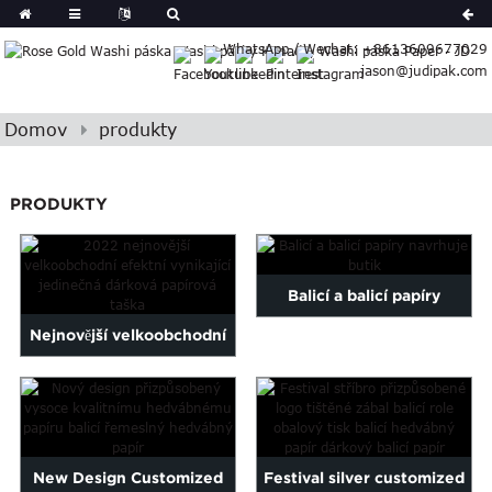
German
WhatsApp / Wechat: +8613609677029
Japanese
jason@judipak.com
eek
Turkish
Indonesian
Domov
produkty
Basque
Lao
PRODUKTY
Azerbaijani
Bulgarian
Croatian
Balicí a balicí papíry
Finnish
Gujarati
Nejnovější velkoobchodní
navrhuje butik
Hebrew
2022 Fancy Exquisite
Igbo
Khmer
Unique Gi...
atvian
onian
New Design Customized
Festival silver customized