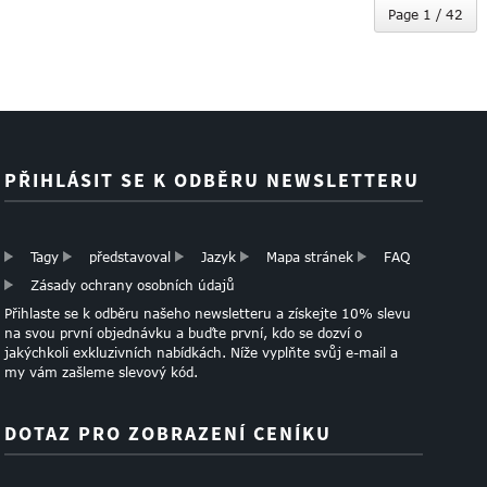
Page 1 / 42
PŘIHLÁSIT SE K ODBĚRU NEWSLETTERU
Tagy
představoval
Jazyk
Mapa stránek
FAQ
Zásady ochrany osobních údajů
Přihlaste se k odběru našeho newsletteru a získejte 10% slevu
na svou první objednávku a buďte první, kdo se dozví o
jakýchkoli exkluzivních nabídkách. Níže vyplňte svůj e-mail a
my vám zašleme slevový kód.
DOTAZ PRO ZOBRAZENÍ CENÍKU