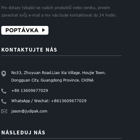
Pro dotazy týkající se našich produktů nebo ceníku, prosím
zanechat svůj e-mail a my vás bude kontaktovat do 24 hodin.
POPTÁVKA
KONTAKTUJTE NÁS
No33, Zhuyuan Road.Liao Xia Village. Houjie Town.
Dongguan City. Guangdong Province. CHINA
+86 13609677029
WhatsApp / Wechat: +8613609677029
jason@judipak.com
NÁSLEDUJ NÁS