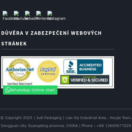
DŮVĚRA V ZABEZPEČENÍ WEBOVÝCH
STRÁNEK
WhatsApp Online chat!
© Copyright 2025 | Judi Packaging | Liao Xia Industrial Area . Houjie Town.
Dongguan city. Guangdong province. CHINA | Phone : +86 13609677029