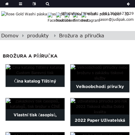
German
WhatsApp / Wechat: +8613609677029
Japanese
jason@judipak.com
eek
Turkish
Indonesian
Domov
produkty
Brožura a příručka
Basque
Lao
BROŽURA A PŘÍRUČKA
Azerbaijani
Bulgarian
Croatian
Čína katalog Tištěný
Finnish
Velkoobchodů příručky
Gujarati
katalog Custom barevné ...
nebo brožuru s vlastní
Hebrew
Igbo
potiskem ...
Khmer
Vlastní tisk časopisů,
2022 Paper Uživatelská
atvian
katalogů, brožur...
onian
příručka Tisková služba