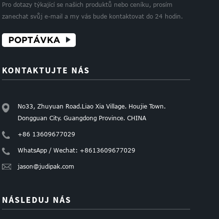
Pro dotazy týkající se našich produktů nebo ceníku, prosím
zanechat svůj e-mail a my vás bude kontaktovat do 24 hodin.
POPTÁVKA
KONTAKTUJTE NÁS
No33, Zhuyuan Road.Liao Xia Village. Houjie Town.
Dongguan City. Guangdong Province. CHINA
+86 13609677029
WhatsApp / Wechat: +8613609677029
jason@judipak.com
NÁSLEDUJ NÁS