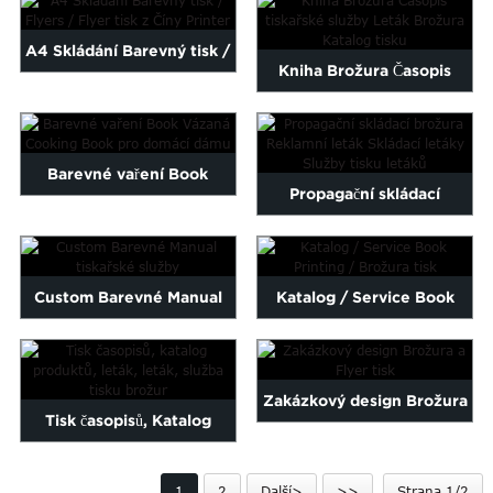
Maltese
Dobrá kvalita...
Burmese
A4 Skládání Barevný tisk /
Kniha Brožura Časopis
Persian
Flyers / Flyer tisku ...
Sinhala
tiskařské služby Flyer B ...
Samoan
Sundanese
Barevné vaření Book
gu
Thai
Propagační skládací
Vázaná Cooking Book fo ...
Vietnamese
brožura Reklamní leták ...
oruba
Zulu
Custom Barevné Manual
Katalog / Service Book
tiskařské služby
Printing / Brožura tisk
Zakázkový design Brožura
Tisk časopisů, Katalog
a Flyer tisk
produktů, Leták, L...
1
2
Další>
>>
Strana 1/2