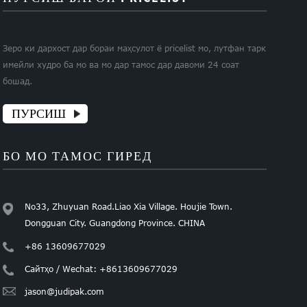
Зеро ки дархост дар бораи маҳсулот ё pricelist мо, лутфан тарк
имейли худро ба мо ва мо дар тамос дар давоми 24 соат
бошад.
ПУРСИШ
БО МО ТАМОС ГИРЕД
No33, Zhuyuan Road.Liao Xia Village. Houjie Town.
Dongguan City. Guangdong Province. CHINA
+86 13609677029
Сайтҳо / Wechat: +8613609677029
jason@judipak.com