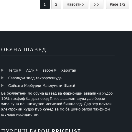
1
2
Навбати>
>>
Page 1/2
ОБУНА ШАВЕД
Тегҳо
Аслӣ
забон
Харитаи
Саволҳои зиёд такрормешуда
Сиёсати Корбурди Маълумоти Шахсӣ
Ба бюллетени мо обуна шавед ва фармоиши аввалини худро
10% тахфиф ба даст оред Плюс аввалин шуда дар бораи
ҳама гуна пешниҳодҳои истисноӣ бишнавед. Дар зер почтаи
электронии худро пур кунед ва мо ба шумо рамзи тахфифи
шуморо мефиристем.
ПУРСИШ БАРОИ PRICELIST