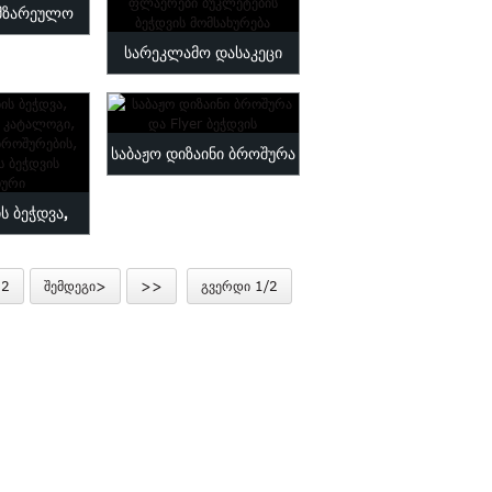
ამზარეულო
Qu...
სარეკლამო დასაკეცი
rdcover
ბროშურა სარეკლამო
იგნი fo ...
ფლაერი ...
საბაჟო დიზაინი ბროშურა
და Flyer ბეჭდვის
ს ბეჭდვა,
 კატალოგი,
2
შემდეგი>
>>
გვერდი 1/2
, ლ...