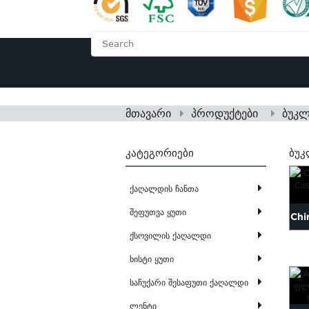
ᲛᲗᲐᲕᲐᲠᲘ
ᲩᲕᲔᲜᲡ ᲨᲔ
მთავარი
პროდუქტები
ბუკლ
ᲙᲐᲢᲔᲒᲝᲠᲘᲔᲑᲘ
ᲑᲣᲙ
ქაღალდის ჩანთა
შეფუთვა ყუთი
Chi
ქსოვილის ქაღალდი
ხისტი ყუთი
საჩუქარი შესაფუთი ქაღალდი
ლენტი