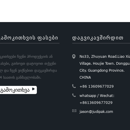
ᲒᲐᲛᲝᲙᲘᲗᲮᲕᲘᲡ ᲤᲐᲡᲔᲑᲘ
ᲓᲐᲒᲕᲘᲙᲐᲕᲨᲘᲠᲓᲘᲗ
ეკითხვები ჩვენი პროდუქციის ან
No33, Zhuyuan Road.Liao Xi
ასები, გთხოვთ დატოვოთ თქვენი
Village. Houjie Town. Dongg
ლ და ჩვენ ვიქნებით დაუკავშირდა
City. Guangdong Province.
4 საათის განმავლობაში.
CHINA
+86 13609677029
ᲒᲐᲛᲝᲙᲘᲗᲮᲕᲐ
whatsapp / Wechat:
+8613609677029
jason@judipak.com