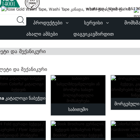
whatsapp / Wechat: +861
ᲡᲐᲮᲔᲑ
ᲞᲠᲝᲓᲣᲥᲢᲔᲑᲘ
ᲡᲔᲠᲕᲘᲡᲘ
ᲛᲝᲛᲮᲛ
ᲐᲮᲐᲚᲘ ᲐᲛᲑᲔᲑᲘ
ᲓᲐᲒᲕᲘᲙᲐᲕᲨᲘᲠᲓᲘᲗ
ეტი და მექანიკური
ᲚᲔᲢᲘ ᲓᲐ ᲛᲔᲥᲐᲜᲘᲙᲣᲠᲘ
na კატალოგი ნაბეჭდი
მორგებული
საბითუმო
Custom Colorful
ბეჭდვა, კ
სახელმძღვანელოები ან
კატალოგი ...
ბროშურე
ბროშურა საბაჟო