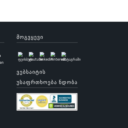
ᲛᲝᲒᲕᲧᲔᲕᲘ
a
uan
ᲕᲔᲑᲡᲐᲘᲢᲘᲡ
ᲣᲡᲐᲤᲠᲗᲮᲝᲔᲑᲐ ᲜᲓᲝᲑᲐ