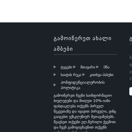
შესაფუთი
ქაღალდი Roll
საშობაო საჩუქრის
შესაფუთი
ქაღალდი
ᲒᲐᲛᲝᲘᲬᲔᲠᲔᲗ ᲐᲮᲐᲚᲘ
ბუტიკი საშობაო
ᲐᲛᲑᲔᲑᲘ
საჩუქრის ქაღალდი
Wapping Paper
შ
ფ
ტეგები
მთავარი
Ენა
ე
საიტის რუკა
კითხვა-პასუხი
2
ოქროს ფოლგა
Კონფიდენციალურობის
გულები ქსოვილის
პოლიტიკა
ქაღალდი
გამოიწერეთ ჩვენი საინფორმაციო
ბიულეტენი და მიიღეთ 10%-იანი
ფასდაკლება თქვენს პირველ
შეკვეთაზე და იყავით პირველი, ვინც
ღია
გაიგებთ ექსკლუზიურ შეთავაზებებს.
ვარდისფერი
შეავსეთ თქვენი ელ.წერილი ქვემოთ
ქსოვილის
და ჩვენ გამოგიგზავნით თქვენს
ქაღალდი