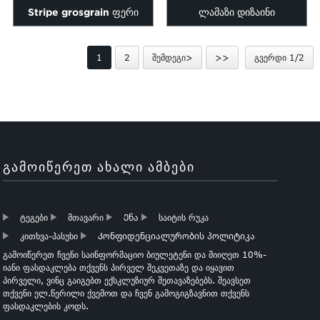
Stripe grosgrain ფერი
ლამაზი დიზაინი
დაბეჭდილი ლენტები ერთად
პოლიესტერი ლენტი ქარხანა
1
2
შემდეგი>
>>
გვერდი 1/2
cus ...
პირდაპირი მიყიდვის
ᲒᲐᲛᲝᲘᲬᲔᲠᲔᲗ ᲐᲮᲐᲚᲘ ᲐᲛᲑᲔᲑᲘ
ტეგები
მთავარი
Ენა
საიტის რუკა
კითხვა-პასუხი
Კონფიდენციალურობის პოლიტიკა
გამოიწერეთ ჩვენი საინფორმაციო ბიულეტენი და მიიღეთ 10%-
იანი ფასდაკლება თქვენს პირველ შეკვეთაზე და იყავით
პირველი, ვინც გაიგებთ ექსკლუზიურ შეთავაზებებს. შეავსეთ
თქვენი ელ.წერილი ქვემოთ და ჩვენ გამოგიგზავნით თქვენს
ფასდაკლების კოდს.