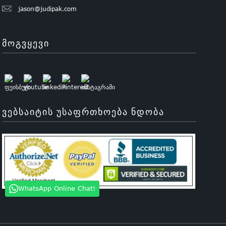
jason@judipak.com
ᲛᲝᲒᲕᲧᲔᲕᲘ
ᲕᲔᲑᲡᲐᲘᲢᲘᲡ ᲣᲡᲐᲤᲠᲗᲮᲝᲔᲑᲐ ᲜᲓᲝᲑᲐ
WhatsApp Online Chat!