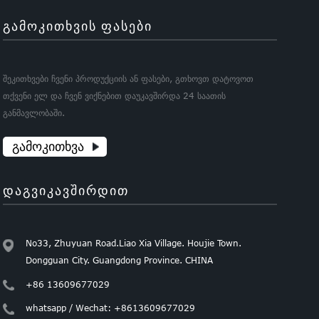
ᲒᲐᲛᲝᲙᲘᲗᲮᲕᲘᲡ ᲤᲐᲡᲔᲑᲘ
შეკითხვები ჩვენი პროდუქციის ან ფასები, გთხოვთ დატოვოთ
თქვენი ელ და ჩვენ ვიქნებით დაუკავშირდა 24 საათის
განმავლობაში.
ᲒᲐᲛᲝᲙᲘᲗᲮᲕᲐ
ᲓᲐᲒᲕᲘᲙᲐᲕᲨᲘᲠᲓᲘᲗ
No33, Zhuyuan Road.Liao Xia Village. Houjie Town.
Dongguan City. Guangdong Province. CHINA
+86 13609677029
whatsapp / Wechat: +8613609677029