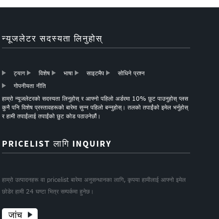
न्यूजलेटर सदस्यता लिनुहोस्
ट्याग
विशेष
भाषा
साइटमैप
सोधिने प्रश्न
गोपनीयता नीति
हाम्रो न्यूजलेटरको सदस्यता लिनुहोस् र आफ्नो पहिलो अर्डरमा 10% छुट पाउनुहोस् प्लस
कुनै पनि विशेष प्रस्तावहरूको बारेमा सुन्न पहिलो बन्नुहोस्। तलको तपाईंको इमेल भर्नुहोस्
र हामी तपाईंलाई तपाईंको छुट कोड पठाउनेछौं।
PRICELIST लागि INQUIRY
हाम्रो उत्पादनहरू वा pricelist बारेमा अनुसन्धानका लागि, कृपया हामीलाई आफ्नो इमेल
छोडेर हामी 24 घण्टा भित्र सम्पर्कमा हुनेछ।
जांच