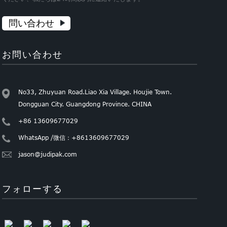
問い合わせ
お問い合わせ
No33, Zhuyuan Road.Liao Xia Village. Houjie Town.
Dongguan City. Guangdong Province. CHINA
+86 13609677029
WhatsApp /微信：+8613609677029
jason@judipak.com
フォローする