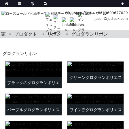
German
WhatsApp /微信：+8613609677029
Korean
jason@judipak.com
ish
Italian
Czech
家
プロダクト
リボン
グログランリボン
Basque
Lao
グログランリボン
Azerbaijani
Bulgarian
Croatian
グリーングログランポリエス
Finnish
ブラックのグログランポリエ
Gujarati
テルのプリントサテンリボン
ステルプリントグログランリ
Hebrew
Igbo
ブ...
Khmer
パープルグログランポリエス
ワイン赤グログランポリエス
atvian
テルのプリントサテンリボン
テルのプリントサテンリボン
onian