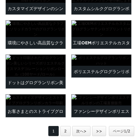
Maltese
カスタマイズデザインのシン
カスタムシルクグログランポ
Burmese
グル顔サテンリボン
リエステルサテンrを印刷し...
Persian
Sinhala
Samoan
環境にやさしい高品質なクラ
工場OEMポリエステルカスタ
Sundanese
gu
Thai
フトソリッドカラーGRO ...
ムグログランサテンPR ...
Vietnamese
oruba
Zulu
ポリエステルグログランリボ
ドットはグログランリボン美
ンハット
しいシリーズPOLを印刷しま
す...
お客さまとのストライプグロ
ファンシーデザインポリエス
グランリボンカラー印刷...
テルリボンの工場直接販売
1
2
次へ>
>>
ページ1/2