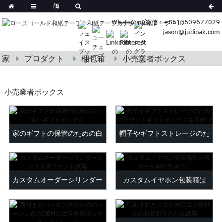
German
WhatsApp /微信：+8613609677029
Korean
jason@judipak.com
ish
Italian
Czech
家
プロダクト
梱包箱
小売業者ボックス
Basque
Lao
小売業者ボックス
Azerbaijani
Bulgarian
Croatian
家のギフトの保管のための白
帽子やギフトストレージのた
Finnish
Gujarati
い丸いギフトボックス
めのラウンドギフトボックス
Hebrew
を手作り
Igbo
カスタムオーダーシリンダー
カスタムイヤホン包装箱は
Khmer
ボックス黒ラウンド紙箱
cardboaを色...
atvian
onian