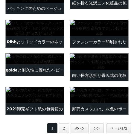
紙を折る光沢ニス化粧品の包
Maltese
パッキングのためのベージュ
Burmese
装...
色のOEMロゴ長方形ボック
Persian
Sinhala
ス、...
Samoan
Ribbとソリッドカラーのネッ
ファンシーカラー印刷された
Sundanese
gu
Thai
クレスの宝石類のギフトボッ
段ボール梱包箱の高...
Vietnamese
クス...
oruba
Zulu
goldeと耐久性に優れたヘビー
白い長方形折り畳み式の化粧
デューティ紙梱包箱...
品ボックス - 中国...
2021卸売ギフト紙の包装箱の
卸売カスタムは、灰色のボー
カスタム...
ド梱包Bを印刷し...
1
2
次へ>
>>
ページ1/2