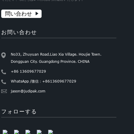
問い合わせ
お問い合わせ
No33, Zhuyuan Road.Liao Xia Village. Houjie Town.
Dongguan City. Guangdong Province. CHINA
+86 13609677029
WhatsApp /微信：+8613609677029
jason@judipak.com
フォローする