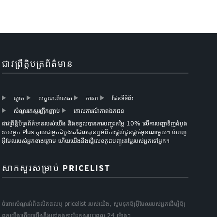
ជាវព្រឹត្តិបត្រព័ត៌មាន
ស្លាក
លក្ខណៈពិសេស
ភាសា
ផែនទីទំព័រ
សំណួរគេសួរញឹកញាប់
គោលការណ៍​ភាព​ឯកជន
ជាវព្រឹត្តិប័ត្រព័ត៌មានរបស់យើង និងទទួលបានការបញ្ចុះតម្លៃ 10% លើការបញ្ជាទិញដំបូង
របស់អ្នក Plus ក្លាយជាអ្នកដំបូងគេដែលបានឮអំពីការផ្តល់ជូនផ្តាច់មុខណាមួយ។ បំពេញ
អ៊ីមែលរបស់អ្នកខាងក្រោម ហើយយើងនឹងផ្ញើលេខកូដបញ្ចុះតម្លៃរបស់អ្នកទៅអ្នក។
សាកសួរសម្រាប់ PRICELIST
ចំពោះសំណួរអំពីផលិតផលឬ pricelist របស់យើង, សូមទុកឱ្យអ៊ីមែលរបស់អ្នកដើម្បីឱ្យ
ពួកយើងហើយយើងនឹងនៅក្នុងការប៉ះក្នុងរយៈពេល 24 ម៉ោង។