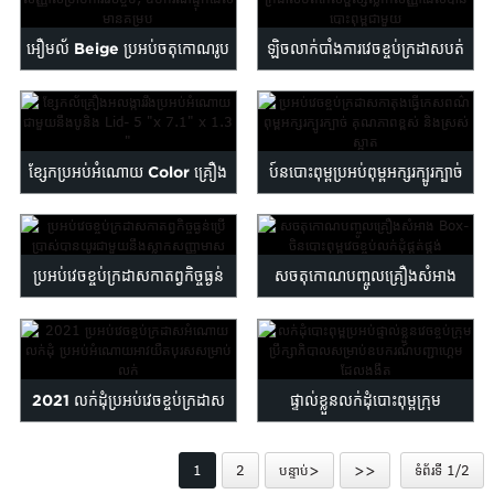
Maltese
Burmese
អឿមល័ Beige ប្រអប់ចតុកោណរូប
ឡិចលាក់បាំងការវេចខ្ចប់ក្រដាសបត់
Persian
សញ្ញាសម្រាប់ការវេចខ្ចប់, ...
... កែសម្ផស្ស
Sinhala
Samoan
Sundanese
ខ្សែកប្រអប់អំណោយ Color គ្រឿង
ប៍នបោះពុម្ពប្រអប់ពុម្ពអក្សរក្បូរក្បាច់
gu
Thai
អលង្ការឹងមាំជាមួយនឹង Ribb ...
ក្រដាសកាតុងខ្ចប់ខ្ពស់ ...
Vietnamese
oruba
Zulu
ប្រអប់វេចខ្ចប់ក្រដាសកាតព្វកិច្ចធ្ងន់
សចតុកោណបញ្ចូលគ្រឿងសំអាង
ជាប់លាប់ជាមួយមាស ...
Box- ចិនសុភ ...
2021 លក់ដុំប្រអប់វេចខ្ចប់ក្រដាស
ផ្ទាល់ខ្លួនលក់ដុំបោះពុម្ពក្រុម
អំណោយផ្ទាល់ខ្លួន ...
ប្រឹក្សាភិបាលខងងឹតវេចខ្ចប់ ...
1
2
បន្ទាប់>
>>
ទំព័រទី 1/2