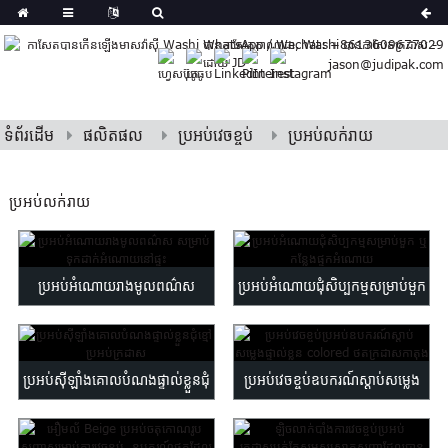
German
WhatsApp / Wechat: +8613609677029
Japanese
jason@judipak.com
eek
Turkish
Indonesian
ទំព័រដើម
ផលិតផល
ប្រអប់វេចខ្ចប់
ប្រអប់លក់រាយ
Polish
Hindi
Armenian
ប្រអប់លក់រាយ
Bosnian
Corsican
Filipino
ប្រអប់អំណោយរាងមូលពណ៌ស
ប្រអប់អំណោយជុំសិប្បកម្មសម្រាប់មួក
Georgian
សម្រាប់ទុកដាក់អំណោយនៅផ្ទះ
ឬកន្លែងផ្ទុកអំណោយ
Hawaiian
Icelandic
ប្រអប់ស៊ីឡាំងគោលបំណងផ្ទាល់ខ្លួនជុំ
ប្រអប់វេចខ្ចប់ឧបករណ៍ស្តាប់សម្លេង
Kazakh
atvian
ខ្មៅប្រអប់ក្រដាស
ផ្ទាល់ខ្លួន colored cardboa ...
onian