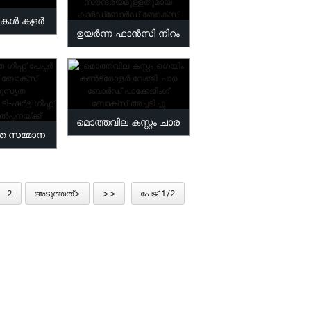
ട്ടുകൾ കളർ
ഉയർന്ന ഫാൻസി നിറം
 ജ്വല്ലറി
അച്ചടിച്ച കാർഡ്ബോർഡ്
ാക്സ് ...
പായ്ക്കിംഗ് ബോക്സ് ...
മൊത്തവില കസ്റ്റം ചാര
ത സമ്മാന
ബോർഡ് പാക്കേജിംഗ് ബി
ക്കേജിംഗ്
അച്ചടിക്കുന്ന ...
‌ടാനുസൃതം
2
അടുത്തത്>
>>
പേജ് 1/2