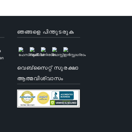
ഞങ്ങളെ പിന്തുടരുക
a
uan
വെബ്സൈറ്റ് സുരക്ഷാ
ആത്മവിശ്വാസം