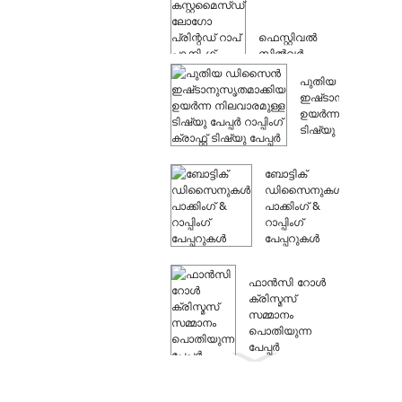
ഫെസ്റ്റിവൽ
സിൽവർ
കസ്റ്റമൈസ്ഡ്
പുതിയ ഡിസൈൻ
ലോഗോ പ്രിന്റ്
ഇഷ്‌ടാനുസൃതമാക്ക
ചെയ്ത റാപ്
ഉയർന്ന നിലവാരമുള
പാക്കിംഗ്...
ടിഷ്യു പേപ്പർ റാപ്..
ബോട്ടിക്
ഡിസൈനുകൾ
പാക്കിംഗ് &
റാപ്പിംഗ്
പേപ്പറുകൾ
ഫാൻസി റോൾ
ക്രിസ്മസ്
സമ്മാനം
പൊതിയുന്ന
പേപ്പർ
പൊതിയുന്ന
പേപ്പർ റോൾ