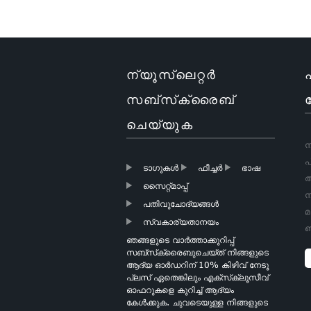
ക്രിസ്മസ്
സമ്മാനം
പൊതിയുന്ന
പേപ്പർ
ന്യൂസ്‌ലെറ്റർ
ബോട്ടിക് ക്രിസ്മസ്
സമ്മാന പേപ്പർ
സബ്‌സ്‌ക്രൈബ്
വാപ്പിംഗ് പേപ്പർ
ചെയ്യുക
ന
ഗോൾഡ് ഫോയിൽ
പ
ഹാർട്ട്സ് ടിഷ്യു
ടാഗുകൾ
ഫീച്ചർ
ഭാഷ
പേപ്പർ
അ
സൈറ്റ്മാപ്പ്
ന
പതിവുചോദ്യങ്ങൾ
മ
സ്വകാര്യതാനയം
ഇളം പിങ്ക് ടിഷ്യൂ
ബ
പേപ്പർ
ഞങ്ങളുടെ വാർത്താക്കുറിപ്പ്
സബ്‌സ്‌ക്രൈബുചെയ്‌ത് നിങ്ങളുടെ
ആദ്യ ഓർഡറിന് 10% കിഴിവ് നേടൂ
പ്ലസ് ഏതെങ്കിലും എക്‌സ്‌ക്ലൂസീവ്
ഓഫറുകളെ കുറിച്ച് ആദ്യം
സ്പെഷ്യാലിറ്റി
കേൾക്കുക. ചുവടെയുള്ള നിങ്ങളുടെ
ബണ്ടിൽ ടിഷ്യൂ