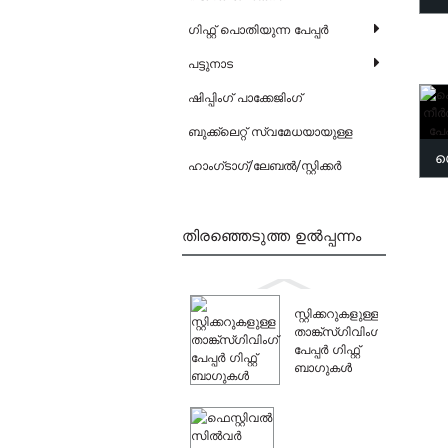
ഗിഫ്റ്റ് പൊതിയുന്ന പേപ്പർ
ല
പട്ടുനാട
ബോ
ഷിപ്പിംഗ് പാക്കേജിംഗ്
ബുക്ക്ലെറ്റ് സ്വമേധയായുള്ള
ഗ
ഹാംഗ്‌ടാഗ്/ലേബൽ/സ്റ്റിക്കർ
ന
ഡ്യൂ
തിരഞ്ഞെടുത്ത ഉൽപ്പന്നം
സ്റ്റിക്കറുകളുള്ള
താങ്ക്സ്ഗിവിംഗ്
പേപ്പർ ഗിഫ്റ്റ്
ബാഗുകൾ