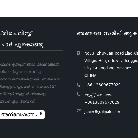
പ്രിചെലിസ്ത്
ഞങ്ങളെ സമീപിക്കുക
ചോദിച്ചുകൊണ്ടു
No33, Zhuyuan Road.Liao Xi
Village. Houjie Town. Dongg
മ്മുടെ ഉൽപ്പന്നങ്ങൾ അല്ലെങ്കിൽ
City. Guangdong Province.
്രിചെലിസ്ത് സംബന്ധിച്ച
CHINA
ന്വേഷണങ്ങൾക്കായി, ഞങ്ങൾക്ക്
+86 13609677029
ിങ്ങളുടെ ഇമെയിൽ, ഞങ്ങൾ 24
ണിക്കൂറിനുള്ളിൽ നിങ്ങളെ
ആപ്പ് / വെഛത്:
ന്ധപ്പെടും ദയവായി.
+8613609677029
jason@judipak.com
അന്വേഷണം