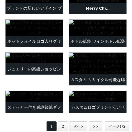
Maltese
ブランドの新しいデザイン ブ
Merry Chr...
Burmese
ラウン クラフト紙袋
Persian
Sinhala
Samoan
ホットフォイルロゴ入りグリ
ボトル紙袋 ワインボトル紙袋
Sundanese
gu
Thai
ーンラグジュアリーファンシ
カスタマイズ...
Vietnamese
ーペーパーバッグ
oruba
Zulu
ジュエリーの高級ショッピン
カスタム リサイクル可能な印
グ ペーパー バッグ
刷されたハロウィン クリスマ
ス C...
ステッカー付き感謝祭紙ギフ
カスタムロゴプリント安いペ
トバッグ
ーパーギフトバッグ全体...
1
2
次へ>
>>
ページ1/2