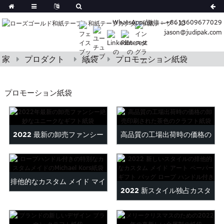
German
WhatsApp /微信：+8613609677029
Korean
jason@judipak.com
ish
Italian
Czech
家
プロダクト
紙袋
プロモーション紙袋
Basque
Lao
プロモーション紙袋
Azerbaijani
Bulgarian
Croatian
2022 最新の卸売ファンシー
高品質の工場出荷時の価格の
Finnish
Gujarati
絶妙なユニークな Gi...
卸売印刷BR ...
Hebrew
Igbo
排他的なカスタム メイド マイ
Khmer
2022 新スタイル独占カスタ
ケル コース ペーパー バッグ
atvian
ムメイドアート紙...
onian
w...