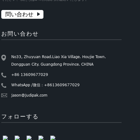
問い合わせ
お問い合わせ
No33, Zhuyuan Road.Liao Xia Village. Houjie Town.
Dongguan City. Guangdong Province. CHINA
+86 13609677029
WhatsApp /微信：+8613609677029
jason@judipak.com
フォローする