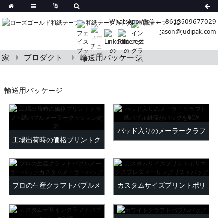
German
WhatsApp /微信：+8613609677029
Korean
jason@judipak.com
ish
Italian
Czech
家
プロダクト
輸送用パッケージ
Basque
Lao
輸送用パッケージ
Azerbaijani
Bulgarian
Croatian
パッド入りのメーラークラフ
Finnish
工場出荷時の価格プリントク
Gujarati
ト紙バブル封筒マイリ...
ラフト紙バブルメーラー...
Hebrew
Igbo
Khmer
プロの生産クラフトバブルメ
カスタムサイズプリントポリ
atvian
ーラーバッグ...
エクスプレスメーリングリス
onian