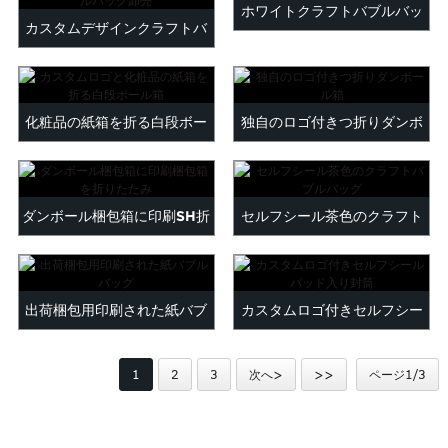
トバッグ
ホワイトクラフトバブルバッ
Maltese
カスタムデザインクラフトバ
Burmese
グ
ブルバッグ卸売
Persian
Sinhala
Samoan
化粧品の紙箱を折る白段ボー
独自のロゴ付きつ折りダンボ
Sundanese
ル箱...
ール箱
gu
Thai
Vietnamese
ダンボール梱包箱に印刷SH折
セルフシール茶色のクラフト
oruba
Zulu
りたたみ...
バブルバッグ
出荷梱包用印刷された紙バブ
カスタムロゴ付きセルフシー
ルバッグ
ルパッド入り封筒
1
2
3
次へ>
>>
ページ1/3