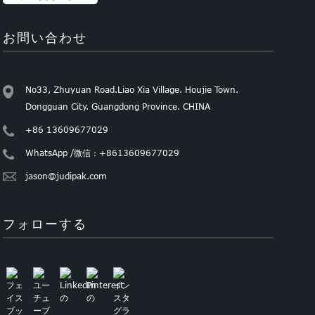
お問い合わせ
No33, Zhuyuan Road.Liao Xia Village. Houjie Town.
Dongguan City. Guangdong Province. CHINA
+86 13609677029
WhatsApp /微信：+8613609677029
jason@judipak.com
フォローする