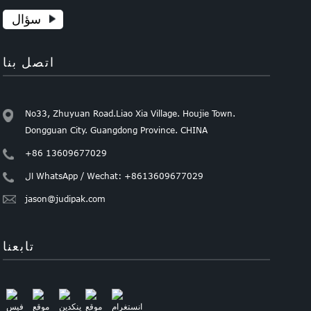
سؤال
اتصل بنا
No33, Zhuyuan Road.Liao Xia Village. Houjie Town.
Dongguan City. Guangdong Province. CHINA
+86 13609677029
ال WhatsApp / Wechat: +8613609677029
jason@judipak.com
تابعنا