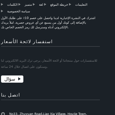
التعليمات
خريطة الموقع
لغة
متميز
الكلمات
سياسة الخصوصية
اشترك في النشرة الإخبارية لدينا واحصل على خصم 10٪ على طلبك الأول
بالإضافة إلى كونك أول من يسمع عن أي عروض حصرية. املأ بريدك
الإلكتروني أدناه وسنرسل لك رمز الخصم الخاص بك.
استفسار لائحة الأسعار
للاستفسارات حول منتجاتنا أو لائحة الأسعار، يرجى ترك البريد الالكتروني لنا
وسنكون على اتصال خلال 24 ساعة.
سؤال
اتصل بنا
No33, Zhuyuan Road.Liao Xia Village. Houjie Town.