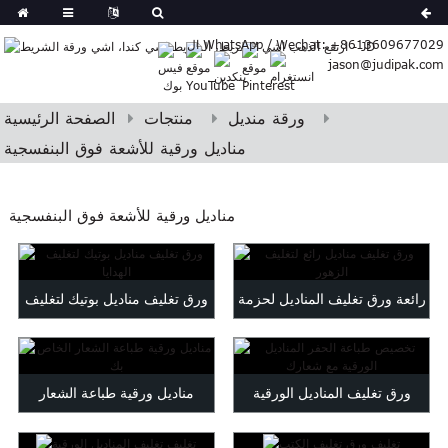
German
ال WhatsApp / Wechat: +8613609677029
Japanese
jason@judipak.com
kish
Italian
Czech
ورقة منديل
منتجات
الصفحة الرئيسية
Basque
مناديل ورقية للأشعة فوق البنفسجية
Lao
Azerbaijani
مناديل ورقية للأشعة فوق البنفسجية
Bulgarian
Croatian
Finnish
Gujarati
رائعة ورق تغليف المناديل لحزمة
ورق تغليف مناديل بوتيك لتغليف
Hebrew
الزهور ...
الهدايا
Igbo
Khmer
ورق تغليف المناديل الورقية
مناديل ورقية طباعة الشعار
atvian
حسب الطلب
الخاص بك
onian