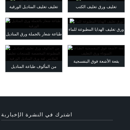
Maltese
تغليف ورق تغليف الكتب
تغليف تغليف المناديل الورقية
Burmese
Persian
Sinhala
ورق تغليف الهدايا المطبوعة للماء
طباعة شعار بالجملة ورق المناديل
Samoan
Sundanese
الورقية
gu
Thai
Vietnamese
بقعة الأشعة فوق البنفسجية
oruba
Zulu
من المألوف طباعة المناديل
الطباعة السوداء ورق التغليف
الورقية التفاف ...
اشترك في النشرة الإخبارية