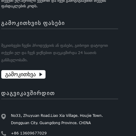
თქვენი ელ.წერილი ქვემოთ და ჩვენ გამოგიგზავნით თქვენს
ფასდაკლების კოდს.
ᲒᲐᲛᲝᲙᲘᲗᲮᲕᲘᲡ ᲤᲐᲡᲔᲑᲘ
შეკითხვები ჩვენი პროდუქციის ან ფასები, გთხოვთ დატოვოთ
თქვენი ელ და ჩვენ ვიქნებით დაუკავშირდა 24 საათის
განმავლობაში.
ᲒᲐᲛᲝᲙᲘᲗᲮᲕᲐ
ᲓᲐᲒᲕᲘᲙᲐᲕᲨᲘᲠᲓᲘᲗ
No33, Zhuyuan Road.Liao Xia Village. Houjie Town.
Dongguan City. Guangdong Province. CHINA
+86 13609677029