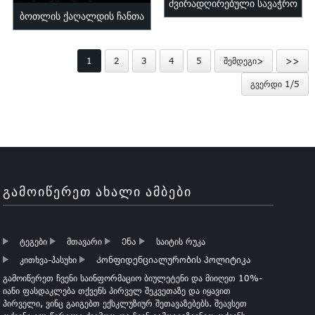
ძვირადღირებული სავაჭრო
ბოთლის ქაღალდის ჩანთა
ქაღალდის ჩანთა
ღვინის ბოთლის ქაღალდის
სამკაულებისთვის
1
2
3
4
5
შემდეგი>
>>
ჩანთა მორგებული...
გვერდი 1/5
ᲒᲐᲛᲝᲘᲬᲔᲠᲔᲗ ᲐᲮᲐᲚᲘ ᲐᲛᲑᲔᲑᲘ
ტეგები
მთავარი
Ენა
საიტის რუკა
კითხვა-პასუხი
Კონფიდენციალურობის პოლიტიკა
გამოიწერეთ ჩვენი საინფორმაციო ბიულეტენი და მიიღეთ 10%-
იანი ფასდაკლება თქვენს პირველ შეკვეთაზე და იყავით
პირველი, ვინც გაიგებთ ექსკლუზიურ შეთავაზებებს. შეავსეთ