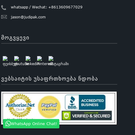
whatsapp / Wechat: +8613609677029
jason@judipak.com
ᲛᲝᲒᲕᲧᲔᲕᲘ
ᲕᲔᲑᲡᲐᲘᲢᲘᲡ ᲣᲡᲐᲤᲠᲗᲮᲝᲔᲑᲐ ᲜᲓᲝᲑᲐ
WhatsApp Online Chat!