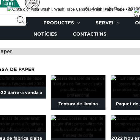
WhatsApp / WeChat: +8613
SALTRES
PRODUCTES
SERVEI
O
NOTÍCIES
CONTACTI'NS
paper
SSA DE PAPER
22 darrera venda a
Textura de làmina
Paquet de 
ngròs Fancy Exquisite
calenta produïda en
bossa de p
Unique Gift...
fàbrica professional...
promocional 
eu de fàbrica d'alta
2022 Nou est