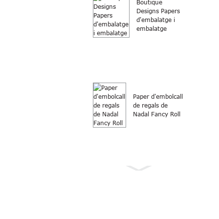
Boutique
Designs Papers
d'embalatge i
embalatge
Paper d'embolcall
de regals de
Nadal Fancy Roll
Paper d'embolicar
Rotlle de paper
d'embolcall de
regals de Nadal