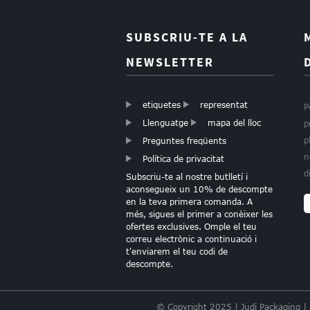
SUBSCRIU-TE A LA
NEWSLETTER
Paper de regal de
botigues Paper
etiquetes
representat
P
Wapping
Llenguatge
mapa del lloc
p
p
Preguntes freqüents
n
Política de privacitat
d
Subscriu-te al nostre butlletí i
aconsegueix un 10% de descompte
en la teva primera comanda. A
més, sigues el primer a conèixer les
PAPER DE SEDA
ofertes exclusives. Omple el teu
CORS LÀMINA D'OR
correu electrònic a continuació i
t'enviarem el teu codi de
descompte.
© Copyright 2025 | Judi Packaging |