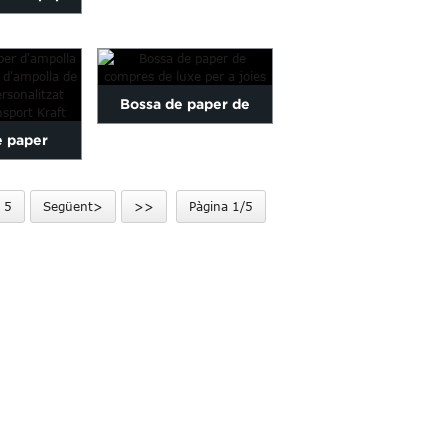
marró de disseny nou
mpres
itzat de
Bossa de paper de
ia...
e paper
compres de luxe per a
 Bossa de
joies
5
Següent>
>>
Pàgina 1/5
olla de vi
tzació...