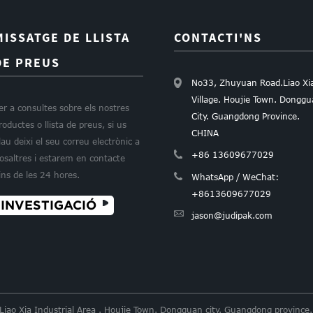
MISSATGE DE LLISTA
CONTACTI'NS
DE PREUS
No33, Zhuyuan Road.Liao Xi
Village. Houjie Town. Dongg
er a consultes sobre els nostres
City. Guangdong Province.
roductes o llista de preus, si us
CHINA
lau deixi el seu correu electrònic a
+86 13609677029
osaltres i estarem en contacte
ins de les 24 hores.
WhatsApp / WeChat:
+8613609677029
INVESTIGACIÓ
jason@judipak.com
 Liao Xia Industrial Area . Houjie Town. Dongguan city. Guangdong provi