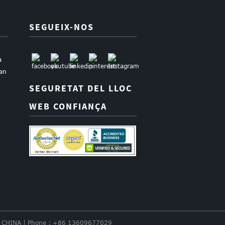
SEGUEIX-NOS
a
uan
SEGURETAT DEL LLOC
WEB CONFIANÇA
nce. CHINA | Phone : +86 13609677029