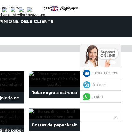
609677029
jason@judipak.com
Anglès
PINIONS DELS CLIENTS
Envia un correu
electrònic
Jason
Roba negra a estrenar
què tal
joieria de
Bossa de paper única
aper kraft
amb...
a granel...
Bosses de paper kraft
il de paper