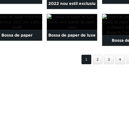
2022 nou estil exclusiu
ualitat impresos a
de co
paper d'art fet a mida...
l'engròs...
personal
fantas
Bossa de paper
Bossa de paper de luxe
Bossa d
etàl·lica a estrenar
verda amb logotip de
d'ampolla
2 per a Merry Chr...
paper calent
1
2
3
4
paper d'amp
Personali