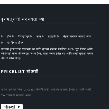
वृत्तपत्राची सदस्यता घ्या
टॅग्ज
वैशिष्ट्यपूर्ण
भाषा
साइटमॅप
नेहमी विचारले जाणारे प्रश्न
गोपनीयता धोरण
आमच्या वृत्तपत्राची सदस्यता घ्या आणि तुमच्या पहिल्या ऑर्डरवर 10% सूट मिळवा आणि
कोणत्याही खास ऑफरबद्दल प्रथम ऐका. खाली तुमचा ईमेल भरा आणि आम्ही तुम्हाला तुमचा
सवलत कोड पाठवू.
PRICELIST चौकशी
आमची उत्पादने किंवा pricelist चौकशी साठी, आम्हाला आपल्या ई-मेल द्या आणि आम्ही
24 तासांमध्ये संपर्कात असेल.
चौकशी