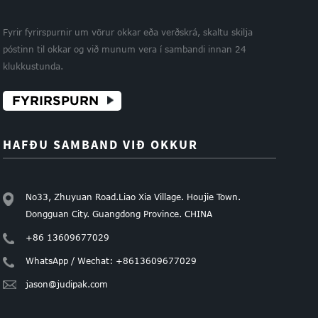
Fyrir fyrirspurnir um vörur okkar eða verðskrá, skaltu skilja
póstinn til okkar og við munum vera í sambandi innan 24
klukkustunda.
FYRIRSPURN
HAFÐU SAMBAND VIÐ OKKUR
No33, Zhuyuan Road.Liao Xia Village. Houjie Town.
Dongguan City. Guangdong Province. CHINA
+86 13609677029
WhatsApp / Wechat: +8613609677029
jason@judipak.com