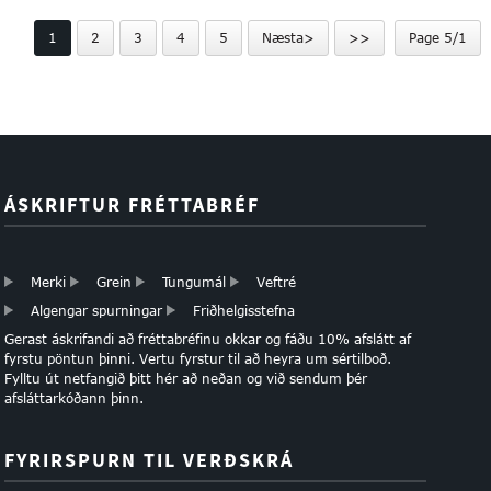
Vínflaskapappírspoki
1
2
3
4
5
Næsta>
>>
Page 5/1
Sérsniðin...
ÁSKRIFTUR FRÉTTABRÉF
Merki
Grein
Tungumál
Veftré
Algengar spurningar
Friðhelgisstefna
Gerast áskrifandi að fréttabréfinu okkar og fáðu 10% afslátt af
fyrstu pöntun þinni. Vertu fyrstur til að heyra um sértilboð.
Fylltu út netfangið þitt hér að neðan og við sendum þér
afsláttarkóðann þinn.
FYRIRSPURN TIL VERÐSKRÁ