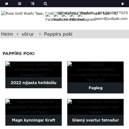
German
WhatsApp / Wechat: +8613609677029
Japanese
jason@judipak.com
eek
Turkish
Indonesian
Heim
vörur
Pappírs poki
Polish
Hindi
PAPPÍRS POKI
Armenian
Bosnian
Corsican
Filipino
2022 nýjasta heildsölu
Georgian
Fagleg
Fancy Exquisite Unique
Hawaiian
verksmiðjaframleidd heit
Igbo
Gi...
Khmer
filmu áferð ...
atvian
Magn kynningar Kraft
Glæný svartur fatnaður
onian