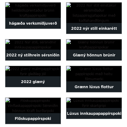
pappírspoki
Einstakur pappírspoki með
Maltese
Burmese
skartgripapakka...
...
Persian
hágæða verksmiðjuverð
Sinhala
2022 nýr stíll einkarétt
heildsöluprentað br...
Samoan
sérsmíðaður listpappír ...
Sundanese
gu
Thai
2022 ný stílhrein sérsniðin
Glæný hönnun brúnir
Vietnamese
oruba
Zulu
innkaupapappír ...
kraftpappírspokar
2022 glæný
Grænn lúxus flottur
málmpappírspoki fyrir
pappírspoki með heitu
Merry Chr...
filmumerki
Lúxus innkaupapappírspoki
Flöskupappírspoki
fyrir skartgripi