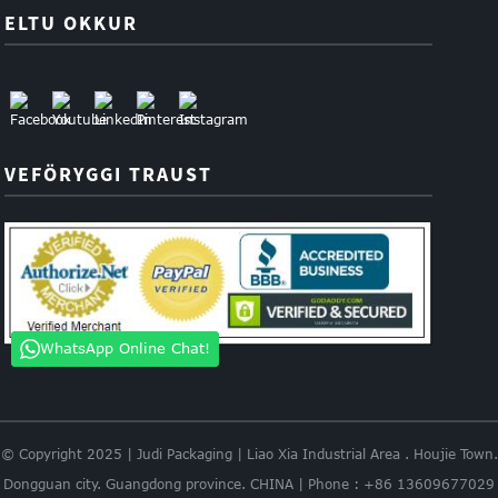
ELTU OKKUR
VEFÖRYGGI TRAUST
WhatsApp Online Chat!
© Copyright 2025 | Judi Packaging | Liao Xia Industrial Area . Houjie Town.
Dongguan city. Guangdong province. CHINA | Phone : +86 13609677029