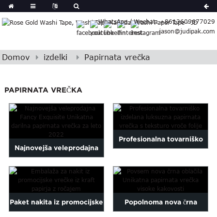
German
WhatsApp / Wechat: +8613609677029
Japanese
jason@judipak.com
eek
Turkish
Indonesian
Domov
izdelki
Papirnata vrečka
Polish
Hindi
PAPIRNATA VREČKA
Armenian
Bosnian
Corsican
Filipino
Profesionalna tovarniško
Georgian
Najnovejša veleprodajna
izdelana tekstura vroče
Hawaiian
modna izvrstna unikatna
Icelandic
folije ...
Kazakh
darila 2022...
Latin
Paket nakita iz promocijske
Popolnoma nova črna
..