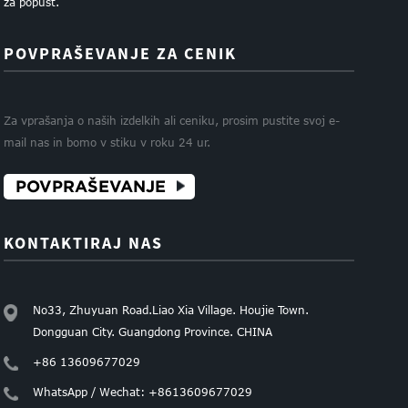
za popust.
POVPRAŠEVANJE ZA CENIK
Za vprašanja o naših izdelkih ali ceniku, prosim pustite svoj e-
mail nas in bomo v stiku v roku 24 ur.
POVPRAŠEVANJE
KONTAKTIRAJ NAS
No33, Zhuyuan Road.Liao Xia Village. Houjie Town.
Dongguan City. Guangdong Province. CHINA
+86 13609677029
WhatsApp / Wechat: +8613609677029