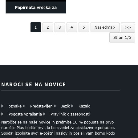
papirnata vrečka za nakit
Papirnata vrečka za
steklenico Vinska
1
2
3
4
5
Naslednja>
>>
steklenica Papirnata vrečka
Stran 1/5
po meri...
NAROČI SE NA NOVICE
oznake
Predstavljen
Jezik
Kazalo
Pogosta vprašanja
Pravilnik o zasebnosti
Naročite se na naše novice in prejmite 10 % popusta na prvo
naročilo Plus bodite prvi, ki bo izvedel za ekskluzivne ponudbe.
Spodaj izpolnite svoj e-poštni naslov in poslali vam bomo kodo