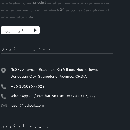
ہماری مصنوعات یا pricelist بارے میں پوچھ گچھ کے لئے، ہم آپ کے
ای میل کو چھوڑ دو اور ہم 24 گھنٹے کے اندر رابطے میں ہو جائے
گا، براہ مہربانی.
انکوائری
ہم سے رابطہ کریں
No33, Zhuyuan Road.Liao Xia Village. Houjie Town.
Dongguan City. Guangdong Province. CHINA
+86 13609677029
WhatsApp کے / WeChat چینی: +8613609677029
jason@judipak.com
ہمیں فالو کریں