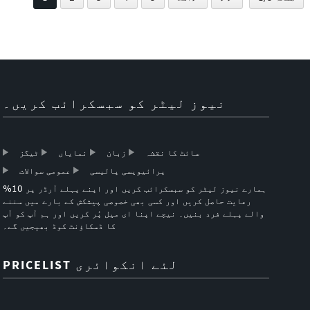
نیوز لیٹر کو سبسکرائب کریں۔
سائٹ کا نقشہ
زبان
نمایاں
ٹیگز
پرائیویسی پالیسی
عمومی سوالات
ہمارے نیوز لیٹر کو سبسکرائب کریں اور اپنے پہلے آرڈر پر 10%
رعایت حاصل کریں اور کسی بھی خصوصی پیشکش کے بارے میں سننے
والے پہلے فرد بنیں۔ نیچے اپنا ای میل پُر کریں اور ہم آپ کو آپ
کا ڈسکاؤنٹ کوڈ بھیجیں گے۔
PRICELIST لئے انکوائری