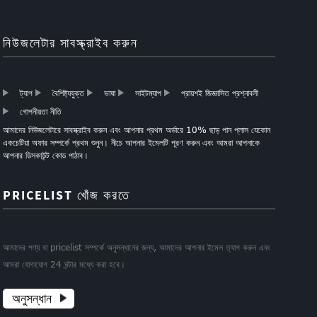
নিউজলেটার সাবস্ক্রাইব করুন
ট্যাগ
বৈশিষ্ট্যযুক্ত
ভাষা
সাইটম্যাপ
প্রায়শই জিজ্ঞাসিত প্রশ্নাবলী
গোপনীয়তা নীতি
আমাদের নিউজলেটারে সাবস্ক্রাইব করুন এবং আপনার প্রথম অর্ডারে 10% ছাড় পান প্লাস যেকোন
একচেটিয়া অফার সম্পর্কে প্রথম শুনুন। নীচে আপনার ইমেলটি পূরণ করুন এবং আমরা আপনাকে
আপনার ডিসকাউন্ট কোড পাঠাব।
PRICELIST খোঁজ করতে
আমাদের পণ্য বা pricelist সম্পর্কে অনুসন্ধানের জন্য, আমাদের আপনার ইমেল ত্যাগ করুন এবং
আমরা যোগাযোগ 24 ঘন্টার মধ্যে করা হবে।
অনুসন্ধান