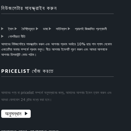
নিউজলেটার সাবস্ক্রাইব করুন
ট্যাগ
বৈশিষ্ট্যযুক্ত
ভাষা
সাইটম্যাপ
প্রায়শই জিজ্ঞাসিত প্রশ্নাবলী
গোপনীয়তা নীতি
আমাদের নিউজলেটারে সাবস্ক্রাইব করুন এবং আপনার প্রথম অর্ডারে 10% ছাড় পান প্লাস যেকোন
একচেটিয়া অফার সম্পর্কে প্রথম শুনুন। নীচে আপনার ইমেলটি পূরণ করুন এবং আমরা আপনাকে
আপনার ডিসকাউন্ট কোড পাঠাব।
PRICELIST খোঁজ করতে
আমাদের পণ্য বা pricelist সম্পর্কে অনুসন্ধানের জন্য, আমাদের আপনার ইমেল ত্যাগ করুন এবং
আমরা যোগাযোগ 24 ঘন্টার মধ্যে করা হবে।
অনুসন্ধান