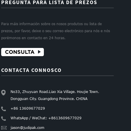
PREGUNTA PARA LISTA DE PREZOS
Para máis información sobre os nosos produtos ou lista de
prezos, por favor, deixe o seu correo electrónico para nós e nós
porémonos en contacto en 24 horas.
CONSULTA
CONTACTA CONNOSCO
No33, Zhuyuan Road.Liao Xia Village. Houjie Town.
Dongguan City. Guangdong Province. CHINA
+86 13609677029
WhatsApp / WeChat: +8613609677029
jason@judipak.com