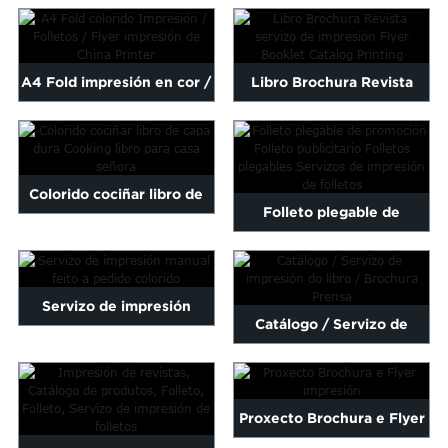
personalizadas, catálogos,
Maltese
Boa calidade...
Burmese
folletos...
Persian
A4 Fold impresión en cor /
Libro Brochura Revista
Sinhala
Folletos / Flyer impresión
servizo de impresión Flyer
Samoan
Sundanese
...
B ...
gu
Thai
Colorido cociñar libro de
Vietnamese
Folleto plegable de
oruba
Zulu
capa dura Cooking Libro fo
promoción Folleto
...
publicitario...
Servizo de impresión
Catálogo / Servizo de
manual feito a pedido
impresión do libro /
colorido
Brochura Prensa
Proxecto Brochura e Flyer