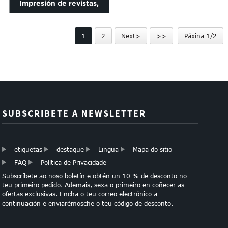
Impresión de revistas,
impresión
Catálogo de produtos,
1
2
Next>
>>
Páxina 1/2
Folleto, L...
SUBSCRIBETE A NEWSLETTER
etiquetas
destaque
Lingua
Mapa do sitio
FAQ
Política de Privacidade
Subscríbete ao noso boletín e obtén un 10 % de desconto no
teu primeiro pedido. Ademais, sexa o primeiro en coñecer as
ofertas exclusivas. Encha o teu correo electrónico a
continuación e enviarémosche o teu código de desconto.