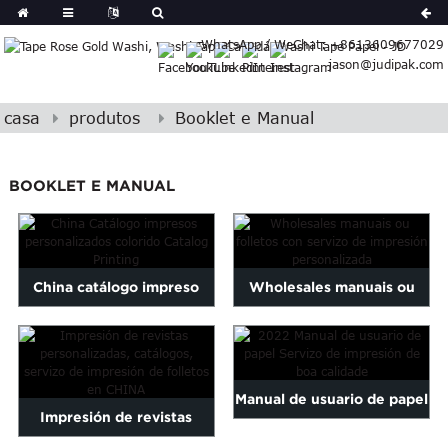
German
WhatsApp / WeChat: +8613609677029
Japanese
jason@judipak.com
eek
Turkish
Indonesian
casa
produtos
Booklet e Manual
Polish
Hindi
BOOKLET E MANUAL
Armenian
Bosnian
Corsican
Filipino
China catálogo impreso
Wholesales manuais ou
Gujarati
catálogo personalizado
libreto con impresión
Hebrew
Igbo
colorido ...
personalizada ...
Khmer
Manual de usuario de papel
atvian
Impresión de revistas
onian
2022 Servizo de impresión