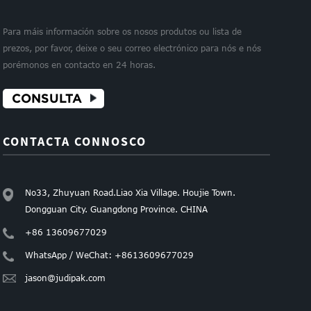
Para máis información sobre os nosos produtos ou lista de
prezos, por favor, deixe o seu correo electrónico para nós e nós
porémonos en contacto en 24 horas.
CONSULTA
CONTACTA CONNOSCO
No33, Zhuyuan Road.Liao Xia Village. Houjie Town.
Dongguan City. Guangdong Province. CHINA
+86 13609677029
WhatsApp / WeChat: +8613609677029
jason@judipak.com