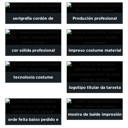
personalizado con soporte
personalizado con
Maltese
Burmese
para tarxetas
estampado de seda
serigrafía cordón de
Produción profesional
Persian
Sinhala
poliéster nylon Wi seda ...
cordón de pescozo de
Samoan
poliéster
Sundanese
gu
Thai
cor sólida profesional
impreso costume material
Vietnamese
impreso costume cordón ...
de poliéster corda con ...
oruba
Zulu
tecnoloxía costume
logotipo titular da tarxeta
impreso cordón de
ID personalizado polyes
poliéster
impresos ...
mostra de balde impresión
orde feita baixo pedido e
offset cordón de poliéster