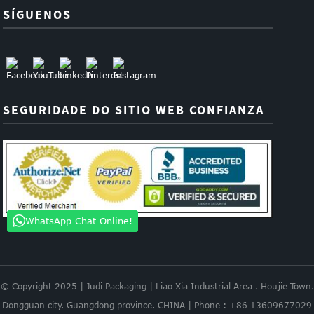
SÍGUENOS
SEGURIDADE DO SITIO WEB CONFIANZA
WhatsApp Chat Online!
© Copyright 2025 | Judi Packaging | Liao Xia Industrial Area . Houjie Town.
Dongguan city. Guangdong province. CHINA | Phone : +86 13609677029