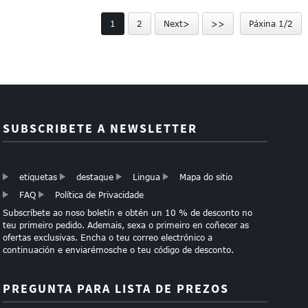
cordón de poliéster orde
1
2
Next>
>>
Páxina 1/2
da mostra ...
SUBSCRIBETE A NEWSLETTER
etiquetas
destaque
Lingua
Mapa do sitio
FAQ
Política de Privacidade
Subscríbete ao noso boletín e obtén un 10 % de desconto no
teu primeiro pedido. Ademais, sexa o primeiro en coñecer as
ofertas exclusivas. Encha o teu correo electrónico a
continuación e enviarémosche o teu código de desconto.
PREGUNTA PARA LISTA DE PREZOS