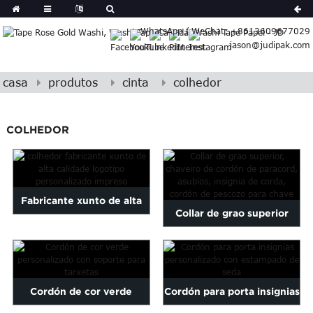
German
WhatsApp / WeChat: +8613609677029
Japanese
jason@judipak.com
eek
Turkish
Indonesian
casa
produtos
cinta
colhedor
Polish
Hindi
COLHEDOR
Armenian
Bosnian
Corsican
Filipino
Fabricante xunto de alta
Gujarati
Collar de grao superior
calidade logotipo
Hebrew
Chaveiro de cordón de
Igbo
personalizado ...
Khmer
paracord...
atvian
Cordón de cor verde
Cordón para porta insignias
onian