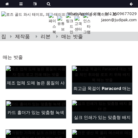
German
WhatsApp에 / 위챗 : 8613609677029
Japanese
jason@judipak.com
ish
Italian
Czech
집
제작품
리본
매는 밧줄
Basque
Lao
매는 밧줄
Azerbaijani
Bulgarian
Croatian
제조 업체 도매 높은 품질의 사
Finnish
최고급 목걸이 Paracord 매는
Gujarati
용자 정의 로고 ...
밧줄 체인 ㅁ ...
Hebrew
Igbo
카드 홀더가 있는 맞춤형 녹색
Khmer
실크 인쇄가 있는 맞춤형 배지
끈
atvian
홀더 끈
onian