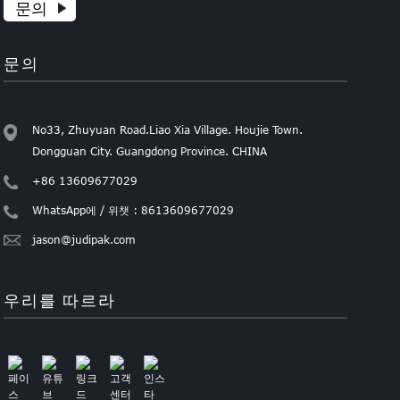
문의
문의
No33, Zhuyuan Road.Liao Xia Village. Houjie Town.
Dongguan City. Guangdong Province. CHINA
+86 13609677029
WhatsApp에 / 위챗 : 8613609677029
jason@judipak.com
우리를 따르라