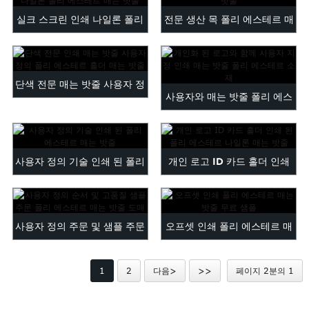
Maltese
실크 스크린 인쇄 나일론 폴리
전문 생산 목 폴리 에스테르 매
Burmese
에스테르 매는 밧줄 WI ...
는 밧줄
Persian
Sinhala
Samoan
단색 전문 매는 밧줄 사용자 정
사용자와 매는 밧줄 폴리 에스
Sundanese
의 인쇄 ...
gu
Thai
테르 소재를 인쇄 ...
Vietnamese
oruba
Zulu
사용자 정의 기술 인쇄 된 폴리
개인 로고 ID 카드 홀더 인쇄
에스테르 매는 밧줄
POLYES ...
사용자 정의 주문 및 샘플 주문
오프셋 인쇄 폴리 에스테르 매
폴리 에스테르 매는 밧줄 ...
는 밧줄 무료 샘플
1
2
다음>
>>
페이지 2분의 1