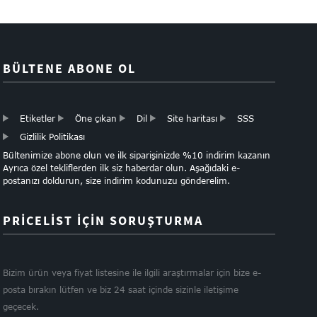
BÜLTENE ABONE OL
Etiketler
Öne çıkan
Dil
Site haritası
SSS
Gizlilik Politikası
Bültenimize abone olun ve ilk siparişinizde %10 indirim kazanın
Ayrıca özel tekliflerden ilk siz haberdar olun. Aşağıdaki e-
postanızı doldurun, size indirim kodunuzu gönderelim.
PRICELIST İÇİN SORUŞTURMA
Bizim ürün veya fiyat listesine ile ilgili araştırmalar için bize e-
posta bırakın lütfen ve biz 24 saat içinde sizinle iletişime
geçecek.