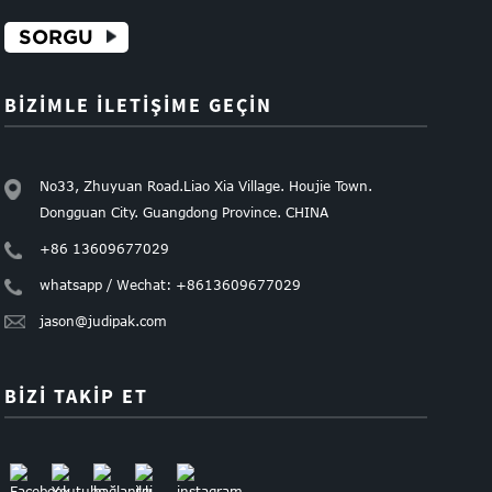
SORGU
BIZIMLE ILETIŞIME GEÇIN
No33, Zhuyuan Road.Liao Xia Village. Houjie Town.
Dongguan City. Guangdong Province. CHINA
+86 13609677029
whatsapp / Wechat: +8613609677029
jason@judipak.com
BIZI TAKIP ET