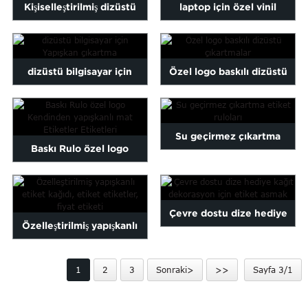
Kişiselleştirilmiş dizüstü
laptop için özel vinil
Maltese
Burmese
çıkartmalar toptan
çıkartmalar
Persian
Sinhala
dizüstü bilgisayar için
Özel logo baskılı dizüstü
Samoan
Yapışkan çıkartma
çıkartmalar
Sundanese
gu
Thai
Su geçirmez çıkartma
Vietnamese
Baskı Rulo özel logo
oruba
Zulu
etiket ruloları
Kendinden yapışkanlı mat L
...
Çevre dostu dize hediye
Özelleştirilmiş yapışkanlı
kağıt Aralık için etiket
etiket kağıdı, etiket etiket
asmak ...
1
2
3
Sonraki>
>>
Sayfa 3/1
...