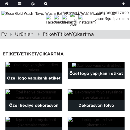
German
whatsapp / Wechat: +8613609677029
Japanese
jason@judipak.com
eek
Italian
Czech
Ev
Ürünler
Etiket/Etiket/Çıkartma
Basque
Lao
ETIKET/ETIKET/ÇIKARTMA
Azerbaijani
Bulgarian
Croatian
Özel logo yapışkanlı etiket
Özel logo yapışkanlı etiket
Finnish
Gujarati
rulosu
Hebrew
Igbo
Özel hediye dekorasyon
Dekorasyon folyo
Khmer
yapışkan çıkartmalar
sayesinde size çıkartmalar
atvian
onian