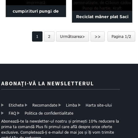
cumpărături pungă de
Reciclat mâner plat Saci
hârtie cu arta pline de
Brown Krafts Hârtie Cu ...
culoare imprimată
1
2
Următoarea>
>>
Pagina 1/2
ABONAȚI-VĂ LA NEWSLETTERUL
Etichete
Recomandate
Limba
Harta site-ului
FAQ
Politica de confidentialitate
Abonează-te la newsletter-ul nostru și primești 10% reducere la
prima ta comandă Plus fii primul care află despre orice oferte
exclusive. Completează-ți e-mailul de mai jos și îți vom trimite
codul tău de reducere.