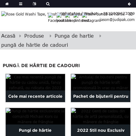
German
WhatsApp / Wechat: +8613609677029
Japanese
jason@judipak.com
eek
Turkish
Czech
Acasă
Produse
Punga de hartie
Basque
pungă de hârtie de cadouri
Lao
Azerbaijani
PUNGĂ DE HÂRTIE DE CADOURI
Bulgarian
Croatian
Finnish
Gujarati
Cele mai recente articole
Pachet de bijuterii pentru
Hebrew
Igbo
de vânzare cu ridicata din
pungă de hârtie kraft
Khmer
2022 Fancy Exquisite
promoțională în vrac...
atvian
Pungi de hârtie
2022 Stil nou Exclusiv
Unique...
onian