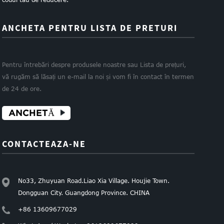
ANCHETA PENTRU LISTA DE PRETURI
Pentru întrebări despre produsele noastre sau Lista de prețuri,
vă rugăm să lăsați un e-mail la noi și vom fi în contact în termen
de 24 de ore.
ANCHETĂ
CONTACTEAZA-NE
No33, Zhuyuan Road.Liao Xia Village. Houjie Town.
Dongguan City. Guangdong Province. CHINA
+86 13609677029