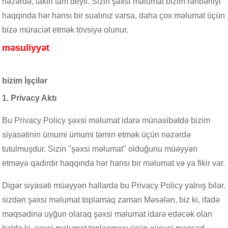
nəzərdə, lakin tam deyil. Sizin şəxsi məlumat bizim rəhbərliyi
Maltese
haqqında hər hansı bir sualınız varsa, daha çox məlumat üçün
Burmese
bizə müraciət etmək tövsiyə olunur.
Persian
məsuliyyət
Sinhala
Samoan
Sundanese
bizim İşçilər
gu
Thai
1. Privacy Aktı
Vietnamese
oruba
Zulu
Bu Privacy Policy şəxsi məlumat idarə münasibətdə bizim
siyasətinin ümumi ümumi təmin etmək üçün nəzərdə
tutulmuşdur. Sizin "şəxsi məlumat" olduğunu müəyyən
etməyə qadirdir haqqında hər hansı bir məlumat və ya fikir var.
Digər siyasəti müəyyən hallarda bu Privacy Policy yalnış bilər.
sizdən şəxsi məlumat toplamaq zaman Məsələn, biz ki, ifadə
məqsədinə uyğun olaraq şəxsi məlumat idarə edəcək olan