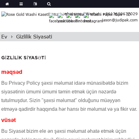
German
whatsapp / Wechat: +8613609677029
Japanese
jason@judipak.com
eek
Turkish
Indonesian
Ev
Gizlilik Siyasəti
Polish
Hindi
GIZLILIK SIYASƏTI
Armenian
Bulgarian
məqsəd
Croatian
Bu Privacy Policy şəxsi məlumat idarə münasibətdə bizim
Finnish
siyasətinin ümumi ümumi təmin etmək üçün nəzərdə
Gujarati
tutulmuşdur. Sizin "şəxsi məlumat" olduğunu müəyyən
Hebrew
etməyə qadirdir haqqında hər hansı bir məlumat və ya fikir var.
Igbo
Khmer
vüsət
atvian
Bu Siyasət bizim ele ən şəxsi məlumat əhatə etmək üçün
onian