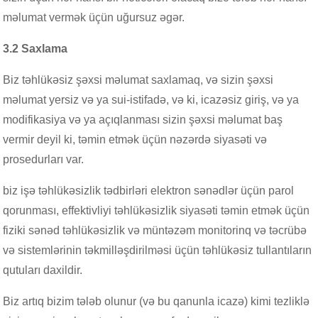
məlumat vermək üçün uğursuz əgər.
3.2 Saxlama
Biz təhlükəsiz şəxsi məlumat saxlamaq, və sizin şəxsi
məlumat yersiz və ya sui-istifadə, və ki, icazəsiz giriş, və ya
modifikasiya və ya açıqlanması sizin şəxsi məlumat baş
vermir deyil ki, təmin etmək üçün nəzərdə siyasəti və
prosedurları var.
biz işə təhlükəsizlik tədbirləri elektron sənədlər üçün parol
qorunması, effektivliyi təhlükəsizlik siyasəti təmin etmək üçün
fiziki sənəd təhlükəsizlik və müntəzəm monitorinq və təcrübə
və sistemlərinin təkmilləşdirilməsi üçün təhlükəsiz tullantıların
qutuları daxildir.
Biz artıq bizim tələb olunur (və bu qanunla icazə) kimi tezliklə