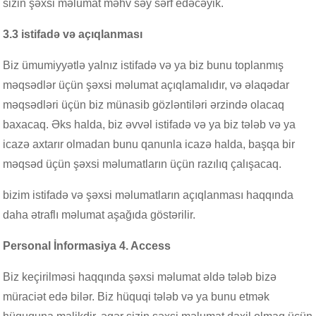
sizin şəxsi məlumat məhv səy sərf edəcəyik.
3.3 istifadə və açıqlanması
Biz ümumiyyətlə yalnız istifadə və ya biz bunu toplanmış
məqsədlər üçün şəxsi məlumat açıqlamalıdır, və əlaqədar
məqsədləri üçün biz münasib gözləntiləri ərzində olacaq
baxacaq. Əks halda, biz əvvəl istifadə və ya biz tələb və ya
icazə axtarır olmadan bunu qanunla icazə halda, başqa bir
məqsəd üçün şəxsi məlumatların üçün razılıq çalışacaq.
bizim istifadə və şəxsi məlumatların açıqlanması haqqında
daha ətraflı məlumat aşağıda göstərilir.
Personal İnformasiya 4. Access
Biz keçirilməsi haqqında şəxsi məlumat əldə tələb bizə
müraciət edə bilər. Biz hüquqi tələb və ya bunu etmək