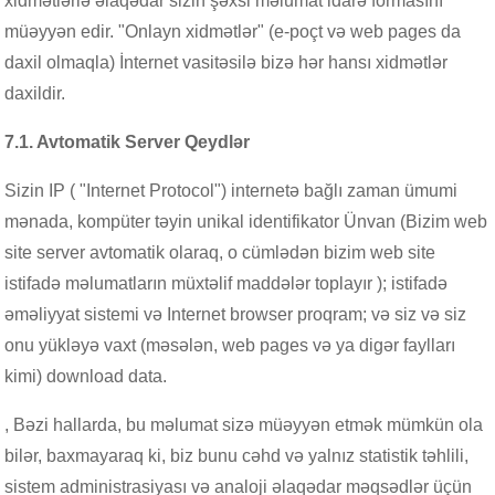
xidmətlərlə əlaqədar sizin şəxsi məlumat idarə formasını
müəyyən edir. "Onlayn xidmətlər" (e-poçt və web pages da
daxil olmaqla) İnternet vasitəsilə bizə hər hansı xidmətlər
daxildir.
7.1. Avtomatik Server Qeydlər
Sizin IP ( "Internet Protocol") internetə bağlı zaman ümumi
mənada, kompüter təyin unikal identifikator Ünvan (Bizim web
site server avtomatik olaraq, o cümlədən bizim web site
istifadə məlumatların müxtəlif maddələr toplayır ); istifadə
əməliyyat sistemi və Internet browser proqram; və siz və siz
onu yükləyə vaxt (məsələn, web pages və ya digər faylları
kimi) download data.
, Bəzi hallarda, bu məlumat sizə müəyyən etmək mümkün ola
bilər, baxmayaraq ki, biz bunu cəhd və yalnız statistik təhlili,
sistem administrasiyası və analoji əlaqədar məqsədlər üçün