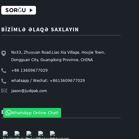
SORĞU
BIZIMLƏ ƏLAQƏ SAXLAYIN
No33, Zhuyuan Road.Liao Xia Village. Houjie Town.
Dongguan City. Guangdong Province. CHINA
+86 13609677029
whatsapp / Wechat: +8613609677029
jason@judipak.com
BIZI IZLƏ
WhatsApp Online Chat!