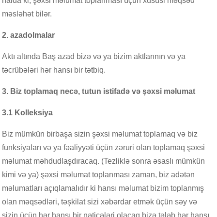
halda ki, şəxsi məlumat toplanması üçün xüsusi məqsəd
məsləhət bilər.
2. azadolmalar
Aktı altında Baş azad bizə və ya bizim aktlarının və ya
təcrübələri hər hansı bir tətbiq.
3. Biz toplamaq necə, tutun istifadə və şəxsi məlumat
3.1 Kolleksiya
Biz mümkün birbaşa sizin şəxsi məlumat toplamaq və biz
funksiyaları və ya fəaliyyəti üçün zəruri olan toplamaq şəxsi
məlumat məhdudlaşdıracaq. (Tezliklə sonra əsaslı mümkün
kimi və ya) şəxsi məlumat toplanması zaman, biz adətən
məlumatları açıqlamalıdır ki hansı məlumat bizim toplanmış
olan məqsədləri, təşkilat sizi xəbərdar etmək üçün səy və
sizin üçün hər hansı bir nəticələri olacaq bizə tələb hər hansı