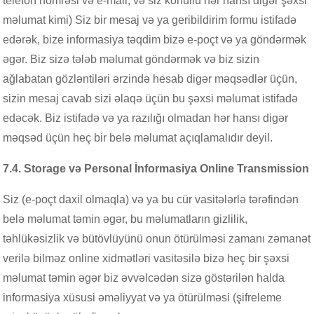
telefon nömrəsi və e-mail, və siz könüllü hər hansı digər şəxsi
məlumat kimi) Siz bir mesaj və ya geribildirim formu istifadə
edərək, bize informasiya təqdim bizə e-poçt və ya göndərmək
əgər. Biz sizə tələb məlumat göndərmək və biz sizin
ağlabatan gözləntiləri ərzində hesab digər məqsədlər üçün,
sizin mesaj cavab sizi əlaqə üçün bu şəxsi məlumat istifadə
edəcək. Biz istifadə və ya razılığı olmadan hər hansı digər
məqsəd üçün heç bir belə məlumat açıqlamalıdır deyil.
7.4. Storage və Personal İnformasiya Online Transmission
Siz (e-poçt daxil olmaqla) və ya bu cür vasitələrlə tərəfindən
belə məlumat təmin əgər, bu məlumatların gizlilik,
təhlükəsizlik və bütövlüyünü onun ötürülməsi zamanı zəmanət
verilə bilməz online xidmətləri vasitəsilə bizə heç bir şəxsi
məlumat təmin əgər biz əvvəlcədən sizə göstərilən halda
informasiya xüsusi əməliyyat və ya ötürülməsi (şifreleme