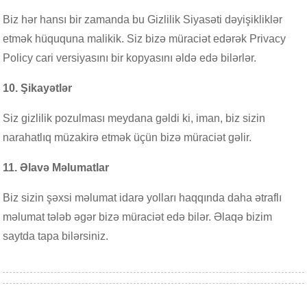
Biz hər hansı bir zamanda bu Gizlilik Siyasəti dəyişikliklər
etmək hüququna malikik. Siz bizə müraciət edərək Privacy
Policy cari versiyasını bir kopyasını əldə edə bilərlər.
10. Şikayətlər
Siz gizlilik pozulması meydana gəldi ki, iman, biz sizin
narahatlıq müzakirə etmək üçün bizə müraciət gəlir.
11. Əlavə Məlumatlar
Biz sizin şəxsi məlumat idarə yolları haqqında daha ətraflı
məlumat tələb əgər bizə müraciət edə bilər. Əlaqə bizim
saytda tapa bilərsiniz.