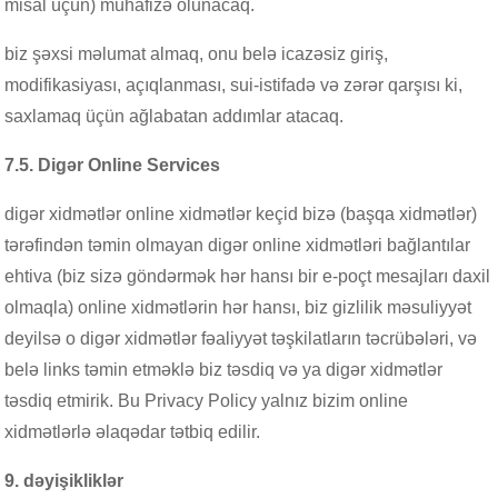
misal üçün) mühafizə olunacaq.
biz şəxsi məlumat almaq, onu belə icazəsiz giriş,
modifikasiyası, açıqlanması, sui-istifadə və zərər qarşısı ki,
saxlamaq üçün ağlabatan addımlar atacaq.
7.5. Digər Online Services
digər xidmətlər online xidmətlər keçid bizə (başqa xidmətlər)
tərəfindən təmin olmayan digər online xidmətləri bağlantılar
ehtiva (biz sizə göndərmək hər hansı bir e-poçt mesajları daxil
olmaqla) online xidmətlərin hər hansı, biz gizlilik məsuliyyət
deyilsə o digər xidmətlər fəaliyyət təşkilatların təcrübələri, və
belə links təmin etməklə biz təsdiq və ya digər xidmətlər
təsdiq etmirik. Bu Privacy Policy yalnız bizim online
xidmətlərlə əlaqədar tətbiq edilir.
9. dəyişikliklər