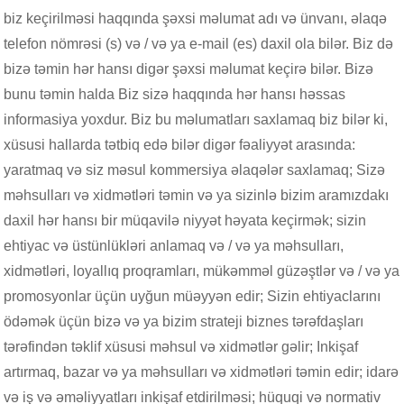
biz keçirilməsi haqqında şəxsi məlumat adı və ünvanı, əlaqə
telefon nömrəsi (s) və / və ya e-mail (es) daxil ola bilər. Biz də
bizə təmin hər hansı digər şəxsi məlumat keçirə bilər. Bizə
bunu təmin halda Biz sizə haqqında hər hansı həssas
informasiya yoxdur. Biz bu məlumatları saxlamaq biz bilər ki,
xüsusi hallarda tətbiq edə bilər digər fəaliyyət arasında:
yaratmaq və siz məsul kommersiya əlaqələr saxlamaq; Sizə
məhsulları və xidmətləri təmin və ya sizinlə bizim aramızdakı
daxil hər hansı bir müqavilə niyyət həyata keçirmək; sizin
ehtiyac və üstünlükləri anlamaq və / və ya məhsulları,
xidmətləri, loyallıq proqramları, mükəmməl güzəştlər və / və ya
promosyonlar üçün uyğun müəyyən edir; Sizin ehtiyaclarını
ödəmək üçün bizə və ya bizim strateji biznes tərəfdaşları
tərəfindən təklif xüsusi məhsul və xidmətlər gəlir; Inkişaf
artırmaq, bazar və ya məhsulları və xidmətləri təmin edir; idarə
və iş və əməliyyatları inkişaf etdirilməsi; hüquqi və normativ