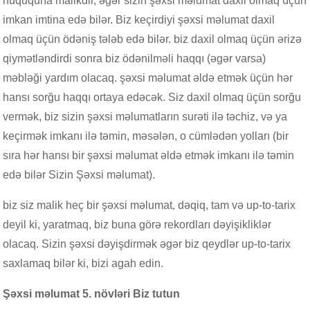
hüququna malikdir, əgər sizin şəxsi məlumat daxil olmaq üçün
imkan imtina edə bilər. Biz keçirdiyi şəxsi məlumat daxil
olmaq üçün ödəniş tələb edə bilər. biz daxil olmaq üçün ərizə
qiymətləndirdi sonra biz ödənilməli haqqı (əgər varsa)
məbləği yardım olacaq. şəxsi məlumat əldə etmək üçün hər
hansı sorğu haqqı ortaya edəcək. Siz daxil olmaq üçün sorğu
vermək, biz sizin şəxsi məlumatların surəti ilə təchiz, və ya
keçirmək imkanı ilə təmin, məsələn, o cümlədən yolları (bir
sıra hər hansı bir şəxsi məlumat əldə etmək imkanı ilə təmin
edə bilər Sizin Şəxsi məlumat).
biz siz malik heç bir şəxsi məlumat, dəqiq, tam və up-to-tarix
deyil ki, yaratmaq, biz buna görə rekordları dəyişikliklər
olacaq. Sizin şəxsi dəyişdirmək əgər biz qeydlər up-to-tarix
saxlamaq bilər ki, bizi agah edin.
Şəxsi məlumat 5. növləri Biz tutun