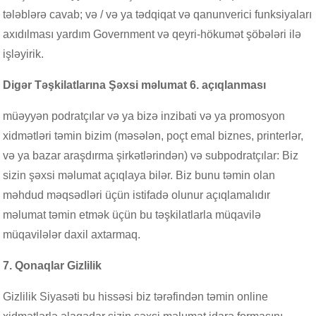
tələblərə cavab; və / və ya tədqiqat və qanunverici funksiyaları
axıdılması yardım Government və qeyri-hökumət şöbələri ilə
işləyirik.
Digər Təşkilatlarına Şəxsi məlumat 6. açıqlanması
müəyyən podratçılar və ya bizə inzibati və ya promosyon
xidmətləri təmin bizim (məsələn, poçt emal biznes, printerlər,
və ya bazar araşdırma şirkətlərindən) və subpodratçılar: Biz
sizin şəxsi məlumat açıqlaya bilər. Biz bunu təmin olan
məhdud məqsədləri üçün istifadə olunur açıqlamalıdır
məlumat təmin etmək üçün bu təşkilatlarla müqavilə
müqavilələr daxil axtarmaq.
7. Qonaqlar Gizlilik
Gizlilik Siyasəti bu hissəsi biz tərəfindən təmin online