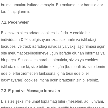
bu məlumatları istifadə etməyin. Bu məlumat hər hansı digər
tərəfə açıqlanmır.
7.2. Peçenyelər
Bizim web sites adətən cookies istifadə. A cookie bir
individualâ € ™ s bilgisayarınızda saxlanılır və istifadəçi
təcrübəsi və track istifadəçi naviqasiya yaxşılaşdırılması üçün
site məlumat özelleştirmeye üçün istifadə olunan informasiya
bir parça. Siz cookies narahat olmalıdır, siz və ya cookies
istifadə olunur ki, size bildirmek üçün (bu mənfi biz sizə təmin
edə bilərlər xidmətləri funksionalığına təsir edə bilər
baxmayaraq) cookies imtina üçün brauzerinizin bilərsiniz.
7.3. E-poçt və Message formaları
Biz sizə şəxsi məlumat toplamaq bilər (məsələn, adı, ünvanı,