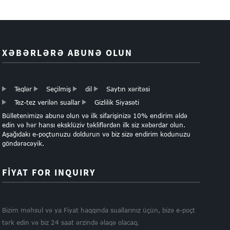
XƏBƏRLƏRƏ ABUNƏ OLUN
Teqlər
Seçilmiş
dil
Saytın xəritəsi
Tez-tez verilən suallar
Gizlilik Siyasəti
Bülletenimizə abunə olun və ilk sifarişinizə 10% endirim əldə
edin və hər hansı eksklüziv təkliflərdən ilk siz xəbərdar olun.
Aşağıdakı e-poçtunuzu doldurun və biz sizə endirim kodunuzu
göndərəcəyik.
FIYAT FOR INQUIRY
Bizim məhsul və ya Fiyat haqqında suallarınız üçün, bizə e-poçt
tərk edin və biz 24 saat ərzində əlaqə olacaq.