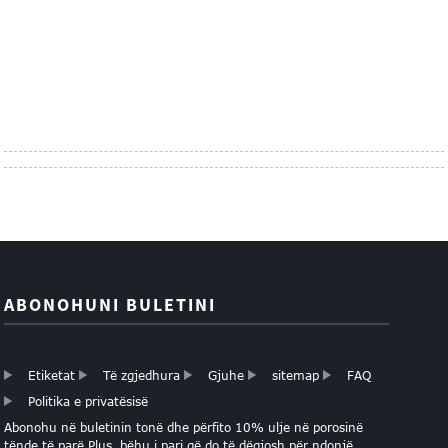
ABONOHUNI BULETINI
Etiketat
Të zgjedhura
Gjuhe
sitemap
FAQ
Politika e privatësisë
Abonohu ​​në buletinin tonë dhe përfito 10% ulje në porosinë
tënde të parë Plus, bëhu i pari që do të dëgjosh për ndonjë