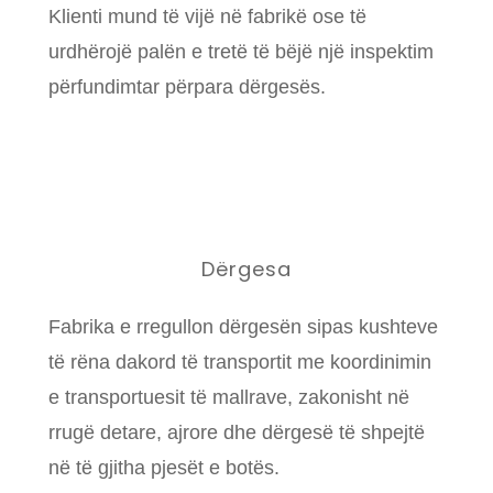
Klienti mund të vijë në fabrikë ose të
urdhërojë palën e tretë të bëjë një inspektim
përfundimtar përpara dërgesës.
Dërgesa
Fabrika e rregullon dërgesën sipas kushteve
të rëna dakord të transportit me koordinimin
e transportuesit të mallrave, zakonisht në
rrugë detare, ajrore dhe dërgesë të shpejtë
në të gjitha pjesët e botës.