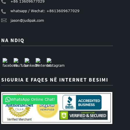
+86 13609677029
whatsapp / Wechat: +8613609677029
jason@judipak.com
NA NDIQ
SIGURIA E FAQES NË INTERNET BESIMI
WhatsApp Online Chat!