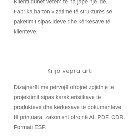
Klienti duhet vetëm të na japë një ide,
Fabrika harton vizatime të strukturës së
paketimit sipas ideve dhe kërkesave të
klientëve.
Krijo vepra arti
Dizajnerët me përvojë ofrojnë zgjidhje të
projektimit sipas karakteristikave të
produkteve dhe kërkesave të dokumenteve
të printuara, zakonisht ofrojnë AI. PDF. CDR.
Formati ESP.