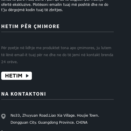
ofertë ekskluzive. Plotësoni emailin tuaj më poshtë dhe ne do
t'ju dërgojmë kodin tuaj të zbritjes.
HETIM PËR ÇMIMORE
Për pyetje në lidhje me produktet tona apo çmimores, ju lutem
të lënë email-it tuaj për ne dhe ne do të jemi në kontakt brenda
24 orëve.
HETIM
NA KONTAKTONI
No33, Zhuyuan Road.Liao Xia Village. Houjie Town.
Dongguan City. Guangdong Province. CHINA