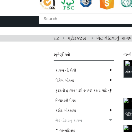
ઘર
અમારા વિશે
ઘર
પ્રોડક્ટ્સ
ભેટ વીંટવાનું કાગ
શ્રેણીઓ
દરર
કાગળ ની થેલી
ગોલ્
પેકિંગ બોક્સ
કુદરતી હાજત પછી સ્વચ્છ કરવા માટે નું
વિલાયતી પેપર
કઠોર બોક્સમાં
બેઝ
ભેટ વીંટવાનું કાગળ
જન્મદિવસ