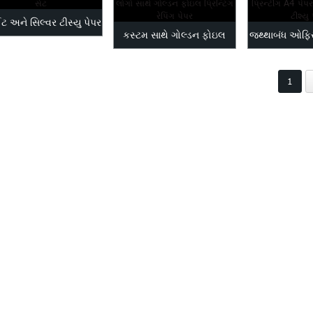
ઈટ અને સિલ્વર ટીસ્યુ પેપર
કસ્ટમ સાથે ગોલ્ડન ફોઇલ
જથ્થાબંધ ઓફિ
સેટ
પ્રિન્ટિંગ રેપિંગ પેપર...
પ્રિન્ટીંગ 
1