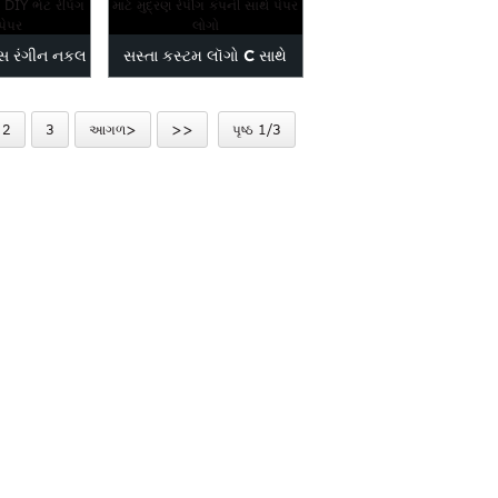
સ રંગીન નકલ
સસ્તા કસ્ટમ લૉગો C સાથે
A4 પેપર...
મુદ્રિત રેપીંગ કાગળ ...
2
3
આગળ>
>>
પૃષ્ઠ 1/3