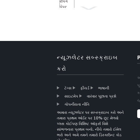
રેપિંગ પેપર રોલ ક્રિસમસ
ગિફ્ટ રેપિંગ પેપર
ન્યૂઝલેટર સબ્સ્ક્રાઇબ
બુટિક ક્રિસમસ ગિફ્ટ
પેપર વેપિંગ પેપર
કરો
અ
પ
ટૅગ્સ
ફીચર્ડ
ભાષાની
ક
ગોલ્ડ ફોઇલ હાર્ટ્સ ટિશ્યુ
સાઇટમેપ
વારંવાર પૂછાતા પ્રશ્નો
પેપર
ર
ગોપનીયતા નીતિ
અમારા ન્યૂઝલેટર પર સબ્સ્ક્રાઇબ કરો અને
તમારા પ્રથમ ઓર્ડર પર 10% છૂટ મેળવો
પ્લસ કોઈપણ વિશિષ્ટ ઑફર્સ વિશે
સાંભળનારા પ્રથમ બનો. નીચે તમારો ઈમેલ
આછો ગુલાબી ટીસ્યુ પેપર
ભરો અને અમે તમને તમારો ડિસ્કાઉન્ટ કોડ