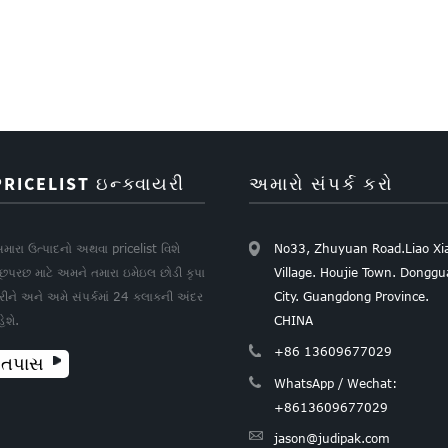
PRICELIST ઇન્ક્વાયરી
અમારો સંપર્ક કરો
મારા ઉત્પાદનો અથવા pricelist વિશે
No33, Zhuyuan Road.Liao Xi
ૂછપરછ માટે અમને તમારા ઇમેઇલ છોડી કૃપા
Village. Houjie Town. Dongg
રીને અને અમે સંપર્કમાં 24 કલાકની અંદર
City. Guangdong Province.
હેશે.
CHINA
+86 13609677029
તપાસ
WhatsApp / Wechat:
+8613609677029
jason@judipak.com