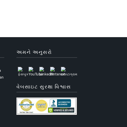
અમને અનુસરો
a
uan
વેબસાઇટ સુરક્ષા વિશ્વાસ