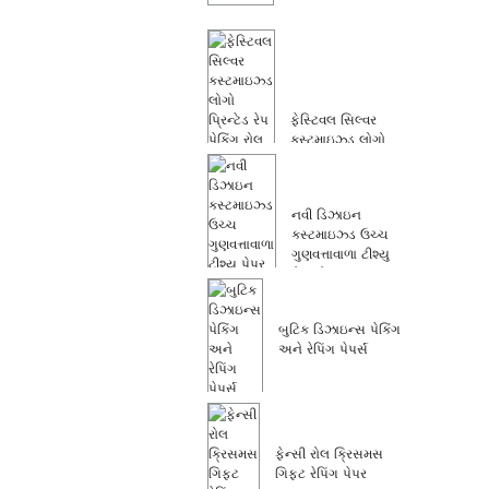
ફેસ્ટિવલ સિલ્વર
કસ્ટમાઇઝ્ડ લોગો
પ્રિન્ટેડ રેપ પેકિંગ...
નવી ડિઝાઇન
કસ્ટમાઇઝ્ડ ઉચ્ચ
ગુણવત્તાવાળા ટીશ્યુ
પેપર રેપ...
બુટિક ડિઝાઇન્સ પેકિંગ
અને રેપિંગ પેપર્સ
ફેન્સી રોલ ક્રિસમસ
ગિફ્ટ રેપિંગ પેપર