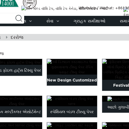
WhatsApp / Wechat: +861
પ્રોડક્ટ્સ
સેવા
ગ્રાહક સમીક્ષાઓ
સમા
ળ
દરરોજ
ોજ
ડ ફોઇલ હાર્ટ્સ ટિશ્યુ પેપર
New Design Customized
Festival
High Quality Tissue
customized l
Paper...
આછો ગુલાબી ટ
wrap 
િક મલ્ટીકલર એસોર્ટમેન્ટ
સ્પેશિયલ બંડલ ટીસ્યુ પેપર
ટીસ્યુ પેપર
બલ્ક