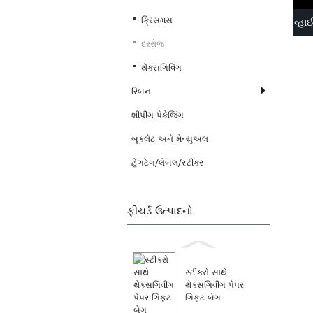
ક્રિસમસ
વ્હા
દરરોજ
થેંક્સગિવિંગ
રિબન
શીપીંગ પેકેજિંગ
બૂકલેટ અને મેન્યુઅલ
હેંગટેગ/લેબલ/સ્ટીકર
ફીચર્ડ ઉત્પાદનો
સ્ટીકરો સાથે
થેંક્સગિવીંગ પેપર
ગિફ્ટ બેગ