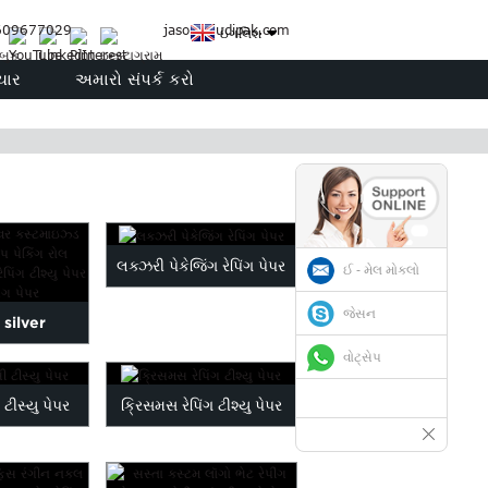
3609677029
jason@judipak.com
ઇંગલિશ
ચાર
અમારો સંપર્ક કરો
લક્ઝરી પેકેજિંગ રેપિંગ પેપર
ઈ - મેલ મોકલો
જેસન
 silver
વોટ્સેપ
ogo printed
ીસ્યુ પેપર
ક્રિસમસ રેપિંગ ટીશ્યુ પેપર
pa...