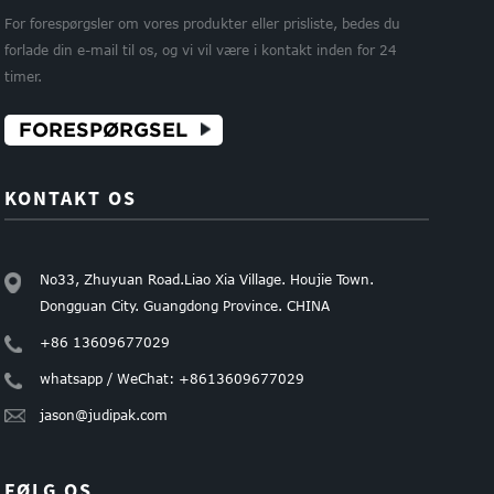
le
For forespørgsler om vores produkter eller prisliste, bedes du
papir
forlade din e-mail til os, og vi vil være i kontakt inden for 24
timer.
FORESPØRGSEL
KONTAKT OS
No33, Zhuyuan Road.Liao Xia Village. Houjie Town.
Dongguan City. Guangdong Province. CHINA
+86 13609677029
whatsapp / WeChat: +8613609677029
jason@judipak.com
FØLG OS