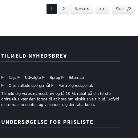
forsendelse kassen wi ...
eget logo
1
2
Næste>
>>
Side 1/2
TILMELD NYHEDSBREV
Tags
Udvalgte
Sprog
Sitemap
Ofte stillede spørgsmål
Fortrolighedspolitik
Tilmeld dig vores nyhedsbrev og få 10 % rabat på din første
ordre Plus vær den første til at høre om eksklusive tilbud. Udfyld
din e-mail nedenfor, og vi sender dig din rabatkode.
UNDERSØGELSE FOR PRISLISTE