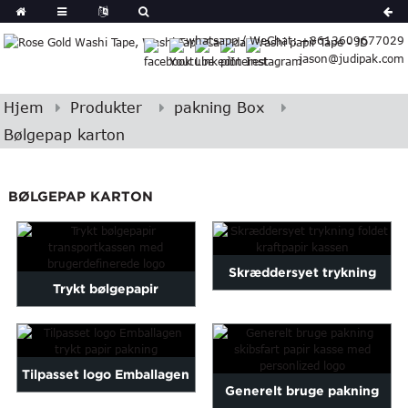
German
whatsapp / WeChat: +8613609677029
Japanese
jason@judipak.com
eek
Turkish
Czech
Hjem
Produkter
pakning Box
Basque
Bølgepap karton
Lao
Azerbaijani
BØLGEPAP KARTON
Bulgarian
Croatian
Finnish
Gujarati
Skræddersyet trykning
Trykt bølgepapir
Hebrew
foldet kraftpapir pakning ...
Igbo
transportkassen med cust
Khmer
...
atvian
Tilpasset logo Emballagen
Generelt bruge pakning
onian