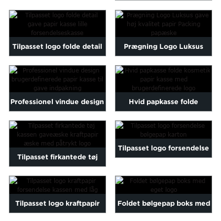
trykt papir pakning
Maltese
skibsfart papir kasse med p
Burmese
...
Persian
Tilpasset logo folde detail
Prægning Logo Luksus
Sinhala
Samoan
gave papir kasse lille ...
gave høj kvalitet papir p ...
Sundanese
gu
Thai
Vietnamese
Professionel vindue design
Hvid papkasse folde
oruba
Zulu
brugerdefinerede papir
kosmetik papir kasse ...
boks til ...
Tilpasset logo forsendelse
Tilpasset firkantede tøj
bølgepap karton
kassen gave kraftpapir pa
...
Tilpasset logo kraftpapir
Foldet bølgepap boks med