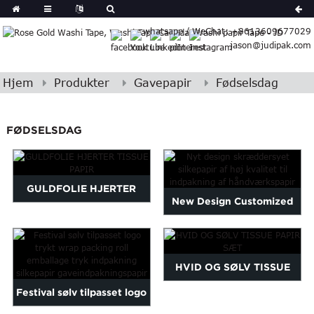
German
whatsapp / WeChat: +8613609677029
Japanese
jason@judipak.com
eek
Turkish
Czech
Hjem
Produkter
Gavepapir
Fødselsdag
Basque
Lao
FØDSELSDAG
Azerbaijani
Bulgarian
Croatian
GULDFOLIE HJERTER
Finnish
New Design Customized
Gujarati
TISSUE PAPIR
High Quality Tissue Paper...
Hebrew
Igbo
Khmer
HVID OG SØLV TISSUE
atvian
Festival sølv tilpasset logo
PAPIR SÆT
onian