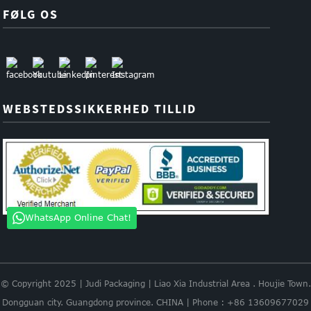
FØLG OS
WEBSTEDSSIKKERHED TILLID
WhatsApp Online Chat!
© Copyright 2025 | Judi Packaging | Liao Xia Industrial Area . Houjie Town.
Dongguan city. Guangdong province. CHINA | Phone : +86 13609677029