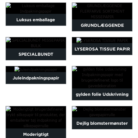
trykt wrap pa...
Maltese
Burmese
Luksus emballage
Persian
GRUNDLÆGGENDE
Sinhala
Indpakningspapir
FLERFARVE SORTIMENT
Samoan
Sundanese
MISSEPAPIR
LYSEROSA TISSUE PAPIR
gu
Thai
SPECIALBUNDT
Vietnamese
MISSEPAPIR BULK
oruba
Zulu
Juleindpakningspapir
gylden folie Udskrivning
Indpakningspapir Med
brugerdefineret...
Dejlig blomstermønster
Moderigtigt
gavepapirrulle