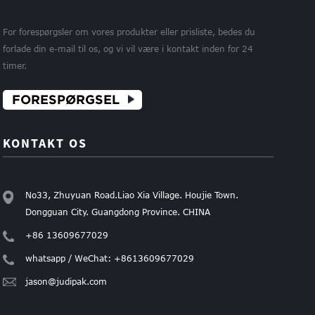
For forespørgsler om vores produkter eller prisliste, bedes du
forlade din e-mail til os, og vi vil være i kontakt inden for 24
le
timer.
papir
FORESPØRGSEL
KONTAKT OS
No33, Zhuyuan Road.Liao Xia Village. Houjie Town.
Dongguan City. Guangdong Province. CHINA
+86 13609677029
whatsapp / WeChat: +8613609677029
jason@judipak.com