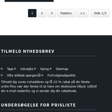
brugerdefineret trykt
1
2
3
Næste>
>>
Side 1/3
silkepapir...
TILMELD NYHEDSBREV
Tags
Udvalgte
Sprog
Sitemap
Ofte stillede spørgsmål
Fortrolighedspolitik
Tilmeld dig vores nyhedsbrev og få 10 % rabat på din første
ordre Plus vær den første til at høre om eksklusive tilbud. Udfyld
din e-mail nedenfor, og vi sender dig din rabatkode.
UNDERSØGELSE FOR PRISLISTE