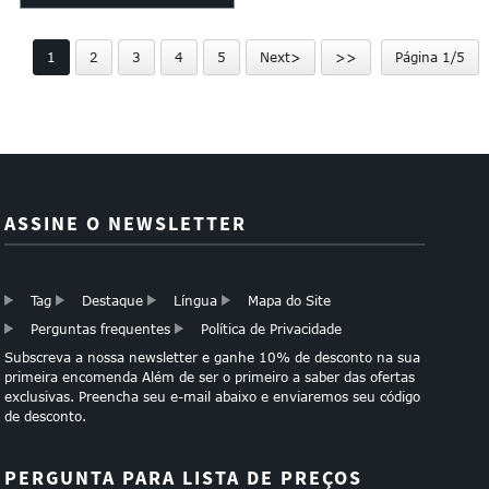
elegante com tampa
embalagem design
1
2
3
4
5
Next>
>>
Página 1/5
personalizado ...
ASSINE O NEWSLETTER
Tag
Destaque
Língua
Mapa do Site
Perguntas frequentes
Política de Privacidade
Subscreva a nossa newsletter e ganhe 10% de desconto na sua
primeira encomenda Além de ser o primeiro a saber das ofertas
exclusivas. Preencha seu e-mail abaixo e enviaremos seu código
de desconto.
PERGUNTA PARA LISTA DE PREÇOS