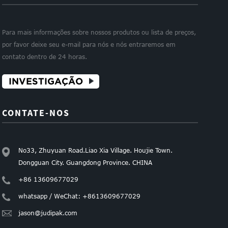
Para mais informações sobre nossos produtos ou lista de preços,
por favor deixe seu e-mail para nós e nós entraremos em
contato dentro de 24 horas.
INVESTIGAÇÃO
CONTATE-NOS
No33, Zhuyuan Road.Liao Xia Village. Houjie Town.
Dongguan City. Guangdong Province. CHINA
+86 13609677029
whatsapp / WeChat: +8613609677029
jason@judipak.com