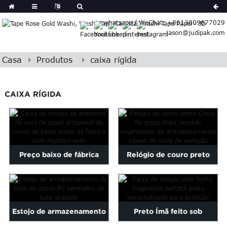
German
whatsapp / WeChat: +8613609677029
Korean
jason@judipak.com
ish
Italian
Czech
Casa
Produtos
caixa rígida
Basque
Lao
CAIXA RÍGIDA
Azerbaijani
Bulgarian
Croatian
Finnish
Gujarati
Preço baixo de fábrica
Relógio de couro preto
Hebrew
Papel Feito à Mão Couro...
Croco Pu mais vendido...
Igbo
Khmer
atvian
Estojo de armazenamento
Preto Ímã feito sob
onian